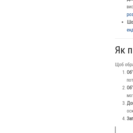
вис
ро
Шо
ен
Як п
Щоб обрат
Об’
пот
Об’
мо
До
оск
Зап