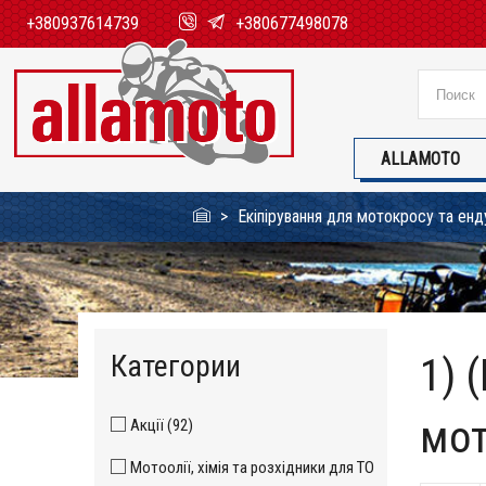
+380937614739
+380677498078
ALLAMOTO
Екіпірування для мотокросу та енд
Категории
1) 
мот
Акції (92)
Мотоолії, хімія та розхідники для ТО