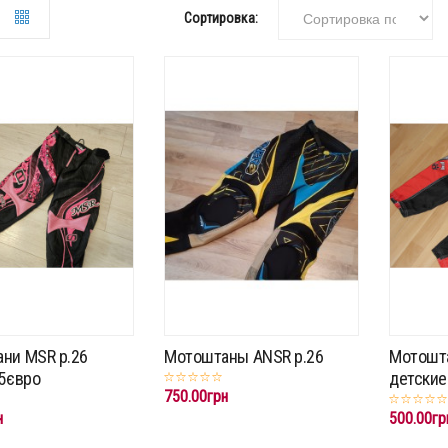
Сортировка:
ни MSR p.26
Мотоштаны ANSR p.26
Мотошта
25євро
детские
750.00грн
н
500.00гр