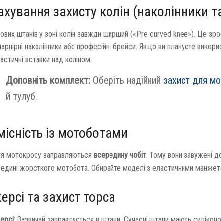
ахування захисту колін (наколінники т
ових штанів у зоні колін завжди ширший («Pre-curved knee»). Це зро
шарнірні наколінники або професійні брейси. Якщо ви плануєте викор
астичні вставки над коліном.
Доповніть комплект:
Оберіть надійний
захист для м
й тулуб.
місність із мотоботами
я мотокросу заправляються
всередину чобіт
. Тому вони завужені д
редині жорсткого мотобота. Обирайте моделі з еластичними манжета
ерсі та захист торса
ерсі:
Зазвичай заправляється в штани. Сучасні штани мають силіконов