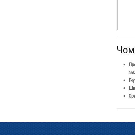
Чом
Про
зам
Гн
Шв
Ори