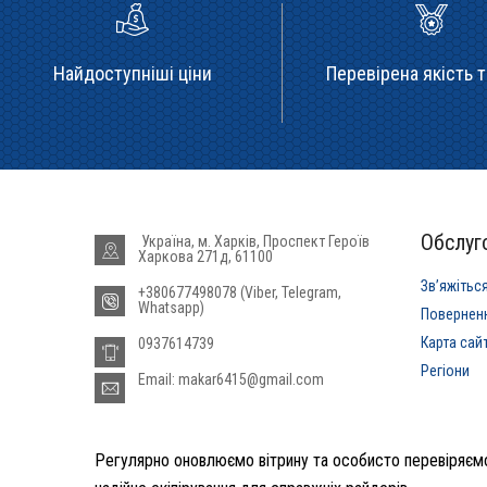
Найдоступніші ціни
Перевірена якість т
Обслуго
Україна, м. Харків, Проспект Героїв
Харкова 271д, 61100
Звʼяжітьс
+380677498078 (Viber, Telegram,
Whatsapp)
Повернен
Карта сай
0937614739
Регіони
Email: makar6415@gmail.com
Регулярно оновлюємо вітрину та особисто перевіряємо