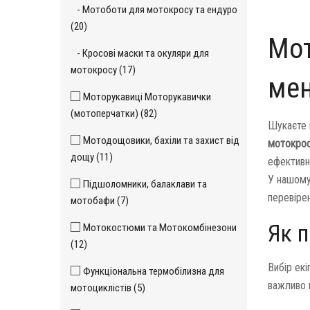
- Мотоботи для мотокросу та ендуро
(20)
Мот
- Кросові маски та окуляри для
мотокросу (17)
ме
Моторукавиці Моторукавички
(мотоперчатки) (82)
Шукаєте 
Мотодощовики, бахіли та захист від
мотокрос
дощу (11)
ефективно
У нашому
Підшоломники, балаклави та
перевіре
мотобафи (7)
Як п
Мотокостюми та Мотокомбінезони
(12)
Вибір екі
Функціональна термобілизна для
важливо 
мотоциклістів (5)