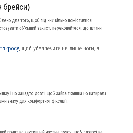
а брейси)
блено для того, щоб під них вільно помістилися
истовувати об'ємний захист, переконайтеся, що штани
отокросу
, щоб убезпечити не лише ноги, а
онизу і не занадто довгі, щоб зайва тканина не натирала
ми внизу для комфортної фіксації.
ий принт на внутрішній частині поясу, щоб джерсі не