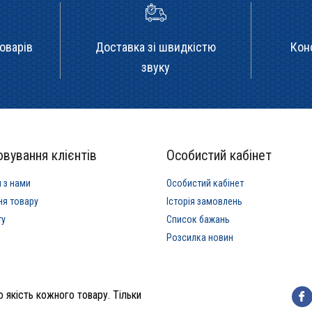
оварів
Доставка зі швидкістю
Кон
звуку
вування клієнтів
Особистий кабінет
я з нами
Особистий кабінет
ня товару
Історія замовлень
ту
Список бажань
Розсилка новин
 якість кожного товару. Тільки