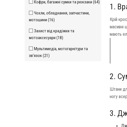
Кофри, багажні сумки та рюкзаки (64)
1. Вр
Чохли, обладнання, запчастини,
Крій крос
мотошини (16)
масивні 
Захист від крадіжки та
мають ел
мотоаксесуари (18)
Мультимедіа, мотогарнітури та
зв'язок (21)
2. Су
Штани дл
ногу все
3. Дж
Дж