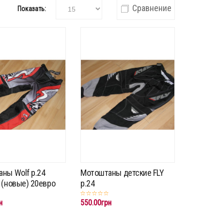
Сравнение
Показать:
ны Wolf p.24
Мотоштаны детские FLY
 (новые) 20евро
p.24
н
550.00грн