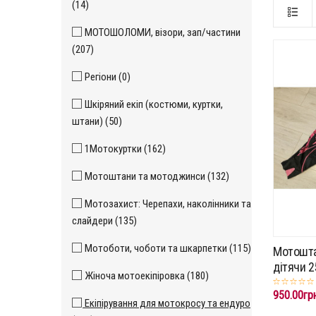
(14)
МОТОШОЛОМИ, візори, зап/частини
(207)
Регіони (0)
Шкіряний екіп (костюми, куртки,
штани) (50)
1Мотокуртки (162)
Мотоштани та мотоджинси (132)
Мотозахист: Черепахи, наколінники та
слайдери (135)
Мотоботи, чоботи та шкарпетки (115)
Мотошта
дітячи 
Жіноча мотоекіпіровка (180)
950.00гр
Екіпірування для мотокросу та ендуро