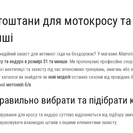
оштани для мотокросу та 
нші
надійний захист для активної їзди на бездоріжжі? У магазині Allam
у та ендуро в розмірі 31 та менше
. Ми пропонуємо професійне спор
ї вентиляції та захисту під час інтенсивних тренувань, змагань або 
 каталозі ви знайдете як
нові моделі
останніх сезонів від провідних б
ний
мотоекіп б/в
.
равильно вибрати та підібрати 
пірування для кросу та ендуро суттєво відрізняється від підбору зв
враховувати взаємодію штанів з іншими елементами захисту.