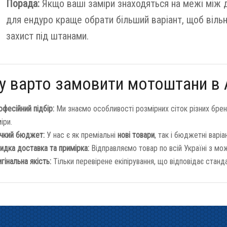
Порада:
Якщо ваші заміри знаходяться на межі між д
для ендуро краще обрати більший варіант, щоб віль
захист під штанами.
у варто замовити мотоштани в 
фесійний підбір:
Ми знаємо особливості розмірних сіток різних брен
іри.
учкий бюджет:
У нас є як преміальні
нові товари
, так і бюджетні варі
идка доставка та примірка:
Відправляємо товар по всій Україні з мо
гінальна якість:
Тільки перевірене екіпірування, що відповідає станд