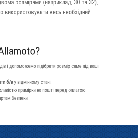
вома розмірами (наприклад, 30 та 32),
но використовувати весь необхідний
Allamoto?
дів і допоможемо підібрати розмір саме під ваші
анти
б/в
у відмінному стані.
жливістю примірки на пошті перед оплатою.
артам безпеки.