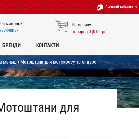
Личный кабинет
зать звонок
В корзину
677498078
товаров 0 (0.00грн)
БРЕНДИ
КОНТАКТИ
 та меньші) Мотоштани для мотокросу та ендуро
) Мотоштани для