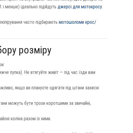
1 і менше) ідеально підійдуть
джерсі для мотокросу
екіпірування часто підбирають
мотошоломи крос/
бору розміру
ри:
ижче пупка). Не втягуйте живіт — під час їзди вам
жливо, якщо ви плануєте одягати під штани захисні
тани можуть бути трохи коротшими за звичайні,
айоні коліна разом із ними.