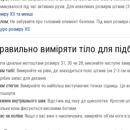
микувалося під час активних рухів. Для невеликих розмірів штанів (3
зміру XS та менші
.
лом:
Не забувайте про головний елемент безпеки. Під малі розміри 
дуро розміру XS
.
равильно виміряти тіло для під
и ідеальні мотоштани розміру 31, 30 чи 28, виконайте наступні замі
єм талії:
Вимірюйте на рівні, де знаходиться пояс штанів (на 2-3 см н
рібен запас для дихання.
єм стегон:
Вимірюйте по найбільш виступаючих точках сідниць. Це ва
тошорти.
вжина внутрішнього шва:
Відстань від паху до щиколотки. Кросові ш
ільки вони фіксуються високими ботами.
ас на коліна:
Якщо у вас вже є накопичувачі, заміряйте об’єм ноги в р