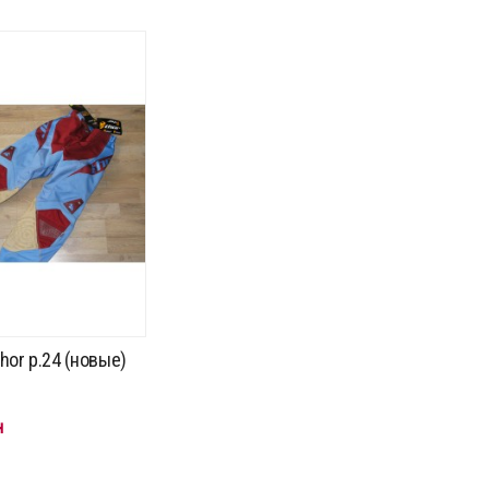
hor р.24 (новые)
н