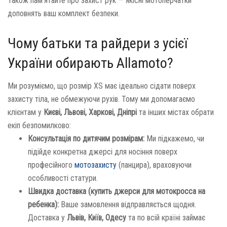
Також пам'ятайте про захист рук — якісні мотоперчатки
доповнять ваш комплект безпеки.
Чому батьки та райдери з усієї
України обирають Allamoto?
Ми розуміємо, що розмір XS має ідеально сідати поверх
захисту тіла, не обмежуючи рухів. Тому ми допомагаємо
клієнтам у
Києві, Львові, Харкові, Дніпрі
та інших містах обрати
екіп безпомилково:
Консультація по дитячим розмірам:
Ми підкажемо, чи
підійде конкретна джерсі для носіння поверх
професійного
мотозахисту
(панцира), враховуючи
особливості статури.
Швидка доставка (купить джерси для мотокросса на
ребенка):
Ваше замовлення відправляється щодня.
Доставка у
Львів, Київ, Одесу
та по всій країні займає