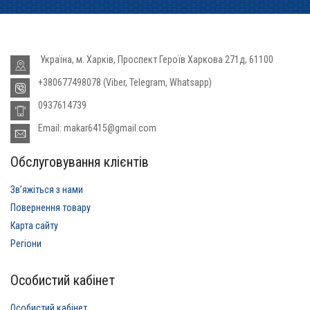
Україна, м. Харків, Проспект Героїв Харкова 271д, 61100
+380677498078 (Viber, Telegram, Whatsapp)
0937614739
Email: makar6415@gmail.com
Обслуговування клієнтів
Звʼяжіться з нами
Повернення товару
Карта сайту
Регіони
Особистий кабінет
Особистий кабінет