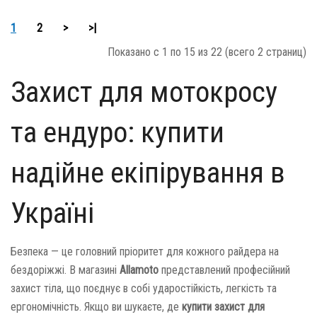
1
2
>
>|
Показано с 1 по 15 из 22 (всего 2 страниц)
Захист для мотокросу
та ендуро: купити
надійне екіпірування в
Україні
Безпека — це головний пріоритет для кожного райдера на
бездоріжжі. В магазині
Allamoto
представлений професійний
захист тіла, що поєднує в собі ударостійкість, легкість та
ергономічність. Якщо ви шукаєте, де
купити захист для