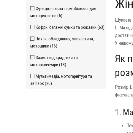
Жін
Функціональна термобілизна для
мотоциклістів (5)
Шукаєте 
Кофри, багажні сумки та рюкзаки (63)
L
. Ми пі
достатній
Чохли, обладнання, запчастини,
У нашому
мотошини (16)
Як п
Захист від крадіжки та
мотоаксесуари (18)
розм
Мультимедіа, мотогарнітури та
зв'язок (20)
Розмір L
фіксувала
1. М
Тек