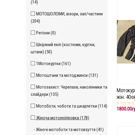
(14)
МОТОШОЛОМИ, візори, зап/частини
(204)
Регіони (0)
Шкіряний екіп (костюми, куртки,
штани) (50)
1Мотокуртки (161)
Мотоштани та мотоджинси (131)
Мотозахист: Черепахи, наколінники та
Мотокур
слайдери (135)
жін. 40є
Мотоботи, чоботи та шкарпетки (114)
1800.00г
Жіноча мотоекіпіровка (178)
- Жіночі мотоботи та мотовзуття (41)