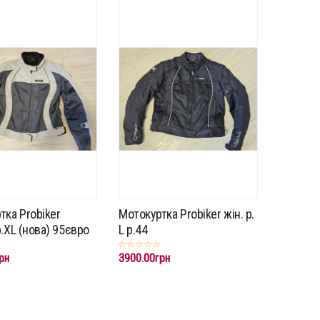
тка Probiker
Мотокуртка Probiker жін. p.
.XL (нова) 95євро
L p.44
рн
3900.00грн