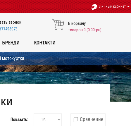
Личный кабинет
зать звонок
В корзину
677498078
товаров 0 (0.00грн)
БРЕНДИ
КОНТАКТИ
і мотокуртки
тки
Сравнение
Показать: