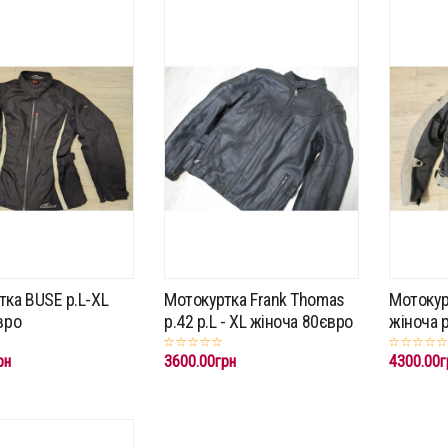
тка BUSE p.L-XL
Мотокуртка Frank Thomas
Мотокур
вро
p.42 p.L - XL жіноча 80євро
жіноча p
рн
3600.00грн
4300.00г