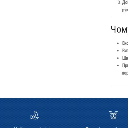
До
рук
Чому
Ек
Виг
Шв
Пр
пер