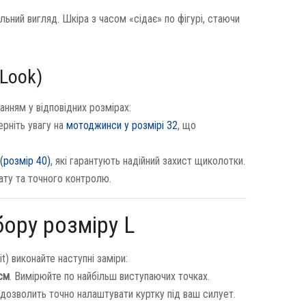
ьний вигляд. Шкіра з часом «сідає» по фігурі, стаючи
 Look)
нням у відповідних розмірах:
ерніть увагу на
мотоджинси у розмірі 32
, що
(розмір 40)
, які гарантують надійний захист щиколотки.
ату та точного контролю.
бору розміру L
t) виконайте наступні заміри:
см
. Вимірюйте по найбільш виступаючих точках.
дозволить точно налаштувати куртку під ваш силует.