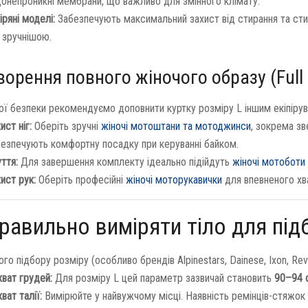
онепроникні мембрани, що важливо для змінного клімату.
ряні моделі:
Забезпечують максимальний захист від стирання та стил
 зручнішою.
ворення повного жіночого образу (Full
ої безпеки рекомендуємо доповнити куртку розміру L іншим екіпірува
ист ніг:
Оберіть зручні
жіночі мотоштани та мотоджинси
, зокрема зв
безпечують комфортну посадку при керуванні байком.
ття:
Для завершення комплекту ідеально підійдуть
жіночі мотоботи 
ист рук:
Оберіть професійні
жіночі моторукавички
для впевненого хв
равильно виміряти тіло для під
го підбору розміру (особливо брендів Alpinestars, Dainese, Ixon, Revi
ват грудей:
Для розміру L цей параметр зазвичай становить
90–94 
ват талії:
Вимірюйте у найвужчому місці. Наявність ремінців-стяжок 