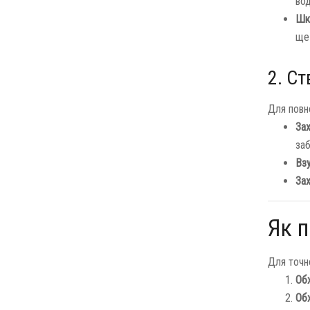
вод
Шкі
ще
2. Ст
Для повн
Зах
за
Взу
Зах
Як п
Для точно
Обх
Обх