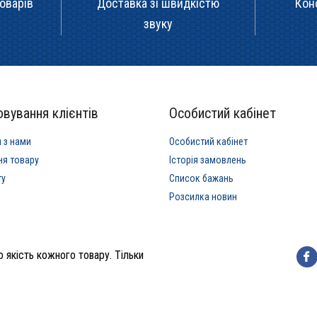
оварів
Доставка зі швидкістю
Кон
звуку
вування клієнтів
Особистий кабінет
я з нами
Особистий кабінет
ня товару
Історія замовлень
ту
Список бажань
Розсилка новин
 якість кожного товару. Тільки