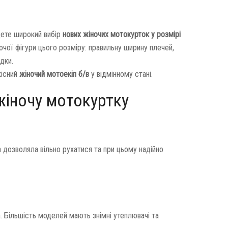
йдете широкий вибір
нових жіночих мотокурток у розмірі
очої фігури цього розміру: правильну ширину плечей,
дки.
кісний
жіночий мотоекіп б/в
у відмінному стані.
жіночу мотокуртку
 дозволяла вільно рухатися та при цьому надійно
 Більшість моделей мають знімні утеплювачі та