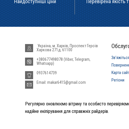
Найдоступніші ціни
Перевірена якість т
Обслуго
Україна, м. Харків, Проспект Героїв
Харкова 271д, 61100
Звʼяжітьс
+380677498078 (Viber, Telegram,
Whatsapp)
Повернен
Карта сай
0937614739
Регіони
Email: makar6415@gmail.com
Регулярно оновлюємо вітрину та особисто перевіряємо
надійне екіпірування для справжніх райдерів.