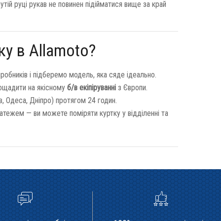
утій руці рукав не повинен підійматися вище за край
у в Allamoto?
робників і підберемо модель, яка сяде ідеально.
аощадити на якісному
б/в екіпіруванні
з Європи.
в, Одеса, Дніпро) протягом 24 годин.
ежем — ви можете поміряти куртку у відділенні та