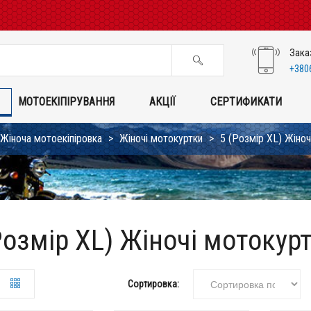
Зака
+380
МОТОЕКІПІРУВАННЯ
АКЦІЇ
СЕРТИФИКАТИ
Жіноча мотоекіпіровка
Жіночі мотокуртки
5 (Розмір XL) Жіноч
Розмір XL) Жіночі мотокур
Сортировка: