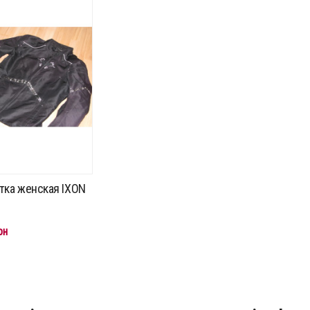
тка женская IXON
рн