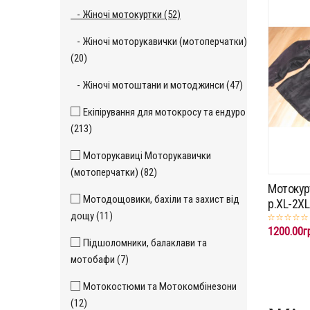
- Жіночі мотокуртки (52)
- Жіночі моторукавички (мотоперчатки)
(20)
- Жіночі мотоштани и мотоджинси (47)
Екіпірування для мотокросу та ендуро
(213)
Моторукавиці Моторукавички
(мотоперчатки) (82)
Мотокур
Мотодощовики, бахіли та захист від
p.XL-2XL
дощу (11)
1200.00г
Підшоломники, балаклави та
мотобафи (7)
Мотокостюми та Мотокомбінезони
(12)