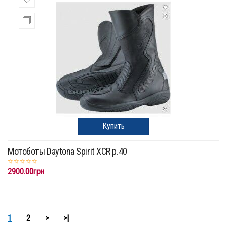
Купить
Мотоботы Daytona Spirit XCR p.40
2900.00грн
1
2
>
>|