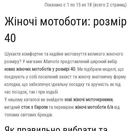
Показано с 1 по 15 из 18 (всего 2 страниц)
Жіночі мотоботи: розмір
40
Шукаєте комфортне та надійне мотовзуття великого жіночого
розміру? У магазині Allamoto представлений широкий вибір
нових жіночих мотоботів у розмірі 40
. Ми підібрали моделі, що
поєднують у собі посилений захист та жіночу анатомічну форму
колодки, що забезпечує ідеальну посадку та зручність як під
час поїздок, так і при ходьбі.
У нашому каталозі ви знайдете
нові жіночі моточеревики
,
вигідний
сток з Європи
та перевірені
жіночі мотоботи б/в
від
топових світових брендів.
Як правильно вибрати та