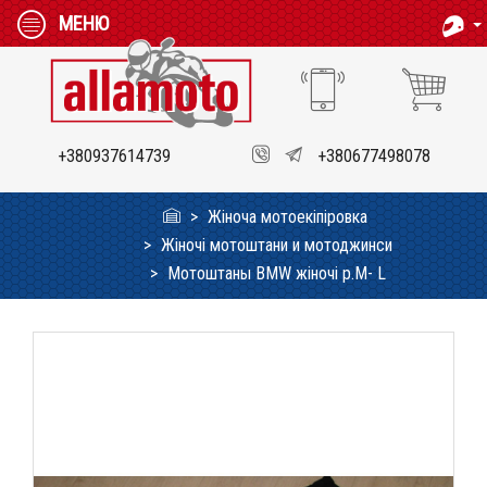
МЕНЮ
+380937614739
+380677498078
Жіноча мотоекіпіровка
Жіночі мотоштани и мотоджинси
Мотоштаны BMW жіночі р.M- L