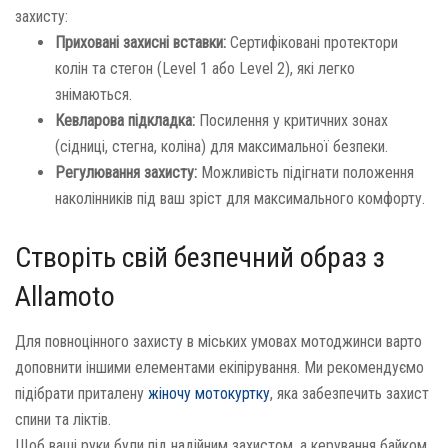
захисту:
Приховані захисні вставки:
Сертифіковані протектори
колін та стегон (Level 1 або Level 2), які легко
знімаються.
Кевларова підкладка:
Посилення у критичних зонах
(сідниці, стегна, коліна) для максимальної безпеки.
Регулювання захисту:
Можливість підігнати положення
наколінників під ваш зріст для максимального комфорту.
Створіть свій безпечний образ з
Allamoto
Для повноцінного захисту в міських умовах мотоджинси варто
доповнити іншими елементами екіпірування. Ми рекомендуємо
підібрати приталену
жіночу мотокуртку
, яка забезпечить захист
спини та ліктів.
Щоб ваші руки були під надійним захистом, а керування байком