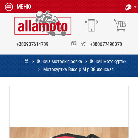
МЕНЮ
+380937614739
+380677498078
Жіноча мотоекіпіровка
Жіночі мотокуртки
Мотокуртка Buse p.M p.38 женская