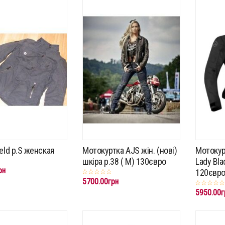
eld p.S женская
Мотокуртка AJS жін. (нові)
Мотокур
шкіра р.38 ( М) 130євро
Lady Bla
рн
120євр
5700.00грн
5950.00г