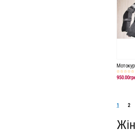
Мотокурт
950.00гр
1
2
Жін