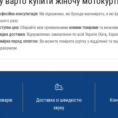
 варто купити жіночу мотокуртк
фесійна консультація:
Ми підкажемо, які бренди маломірять, а які й
ршого разу.
тупна ціна:
Обирайте між преміальними
новими товарами
та можливі
идка доставка:
Відправляємо замовлення по всій Україні (Київ, Харк
имірка перед оплатою:
Ви можете поміряти куртку у відділенні та пе
зрахунком.
оварів
Доставка зі швидкістю
Кон
звуку