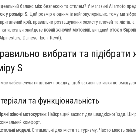
ідеальний баланс між безпекою та стилем? У магазині Allamoto пр
ок у розмірі S
. Цей розмір є одним із найпопулярніших, тому ми зіб
 приталений крій, правильне розташування захисту плечей та ліктів, 
 каталозі ви знайдете
новий жіночий мотоекіп
, вигідний
сток з Європ
lpinestars, Dainese, Ixon, Revit).
равильно вибрати та підібрати 
іру S
має забезпечувати щільну посадку, щоб захисні вставки не зміщували
теріали та функціональність
ряні жіночі мотокуртки:
Найкращий захист для швидкісної їзди. Шкір
ксимальний комфорт.
стильні моделі:
Оптимальні для міста та туризму. Часто мають знімн