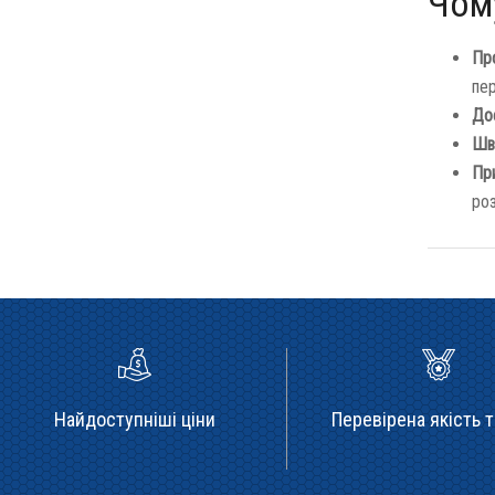
Чому
Про
пе
Дос
Шв
Пр
ро
Найдоступніші ціни
Перевірена якість т