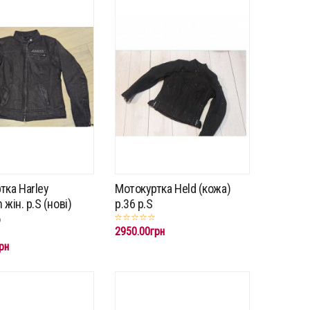
тка Harley
Мотокуртка Held (кожа)
 жін. p.S (нові)
p.36 p.S
о
2950.00грн
рн