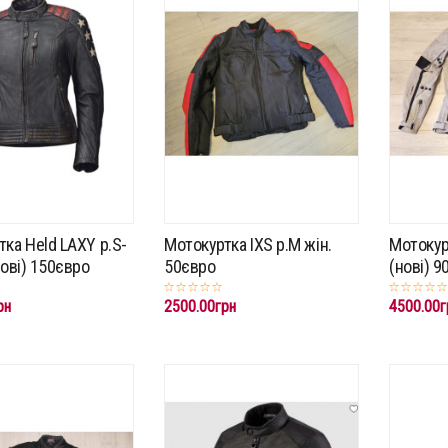
ка Held LAXY p.S-
Мотокуртка IXS p.M жін.
Мотокур
нові) 150євро
50євро
(нові) 9
рн
2500.00грн
4500.00г