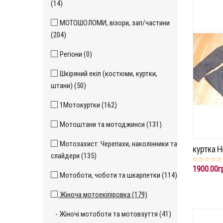
(14)
МОТОШОЛОМИ, візори, зап/частини
(204)
Регіони (0)
Шкіряний екіп (костюми, куртки,
штани) (50)
1Мотокуртки (162)
Мотоштани та мотоджинси (131)
Мотозахист: Черепахи, наколінники та
куртка H
слайдери (135)
1900.00г
Мотоботи, чоботи та шкарпетки (114)
Жіноча мотоекіпіровка (179)
- Жіночі мотоботи та мотовзуття (41)