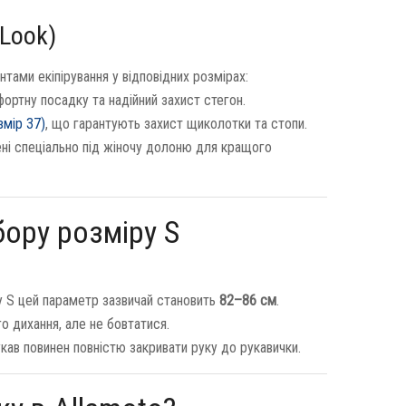
 Look)
ами екіпірування у відповідних розмірах:
фортну посадку та надійний захист стегон.
змір 37)
, що гарантують захист щиколотки та стопи.
ені спеціально під жіночу долоню для кращого
бору розміру S
у S цей параметр зазвичай становить
82–86 см
.
о дихання, але не бовтатися.
рукав повинен повністю закривати руку до рукавички.