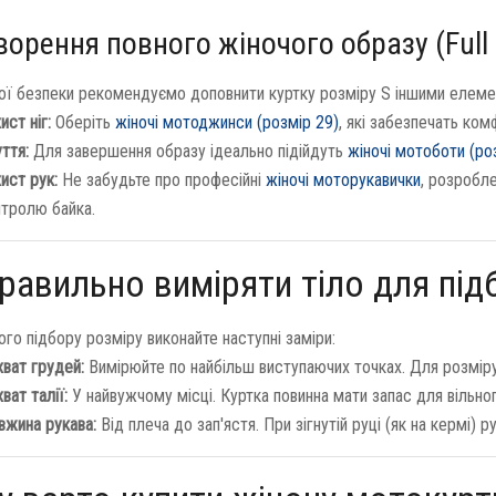
ворення повного жіночого образу (Full
ої безпеки рекомендуємо доповнити куртку розміру S іншими елемент
ист ніг:
Оберіть
жіночі мотоджинси (розмір 29)
, які забезпечать ком
ття:
Для завершення образу ідеально підійдуть
жіночі мотоботи (ро
ист рук:
Не забудьте про професійні
жіночі моторукавички
, розробл
нтролю байка.
равильно виміряти тіло для під
го підбору розміру виконайте наступні заміри:
ват грудей:
Вимірюйте по найбільш виступаючих точках. Для розмір
ват талії:
У найвужчому місці. Куртка повинна мати запас для вільног
вжина рукава:
Від плеча до зап'ястя. При зігнутій руці (як на кермі) 