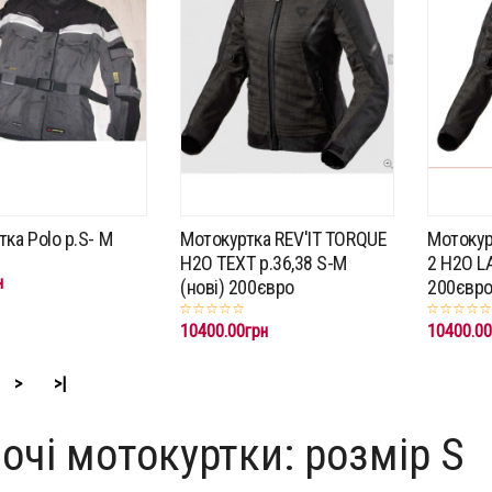
ка Polo p.S- M
Мотокуртка REV'IT TORQUE
Мотокур
H2O TEXT p.36,38 S-M
2 H2O LA
н
(нові) 200євро
200євр
10400.00грн
10400.00
>
>|
очі мотокуртки: розмір S