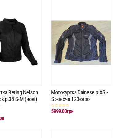
тка Bering Nelson
Мотокуртка Dainese p.XS -
ck p.38 S-M (нові)
S жіноча 120євро
о
5999.00грн
рн