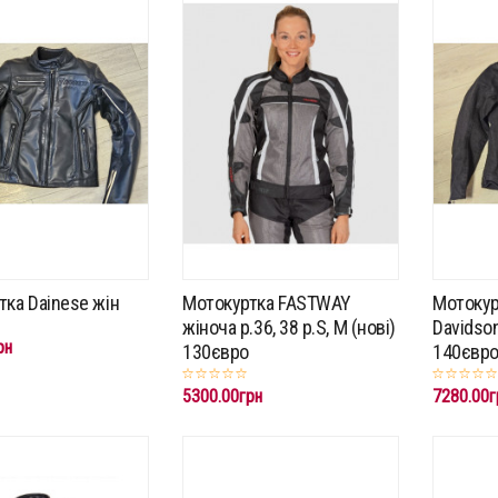
тка Dainese жін
Мотокуртка FASTWAY
Мотокур
жіноча p.36, 38 p.S, M (нові)
Davidson
рн
130євро
140євр
5300.00грн
7280.00г