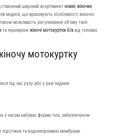
едставлений широкий асортимент
нових жіночих
рали моделі, що враховують особливості жіночої
а також можливість регулювання об'єму талії.
и
та перевірені
жіночі мотокуртки б/в
від топових
жіночу мотокуртку
ся під час руху або у разі падіння.
а з часом набуває форми тіла, забезпечуючи
і підстіжки та водонепроникні мембрани.