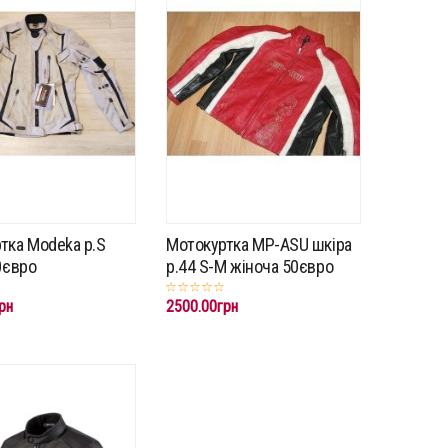
тка Modeka p.S
Мотокуртка MP-ASU шкіра
0євро
p.44 S-M жіноча 50євро
рн
2500.00грн