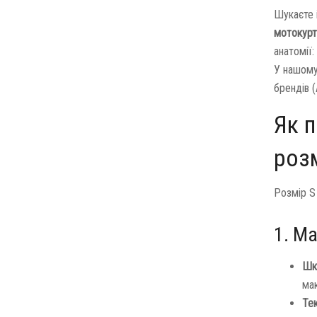
Шукаєте 
мотокурт
анатомії:
У нашому
брендів (A
Як п
розм
Розмір S 
1. Ма
Шкі
ма
Тек