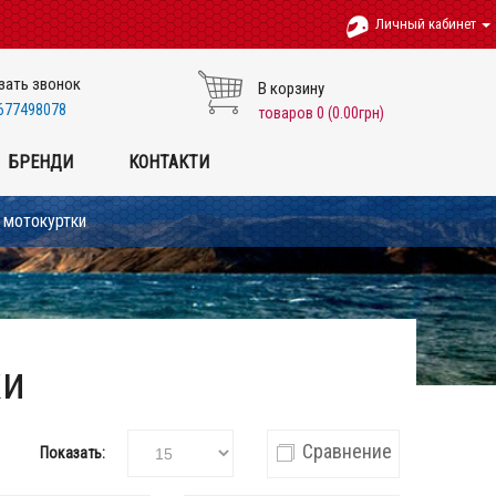
Личный кабинет
зать звонок
В корзину
677498078
товаров 0 (0.00грн)
БРЕНДИ
КОНТАКТИ
і мотокуртки
ки
Сравнение
Показать: