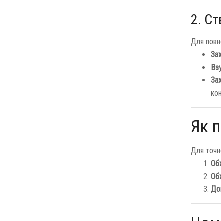
2. Ст
Для повн
Зах
Взу
Зах
ко
Як п
Для точно
Обх
Обх
До