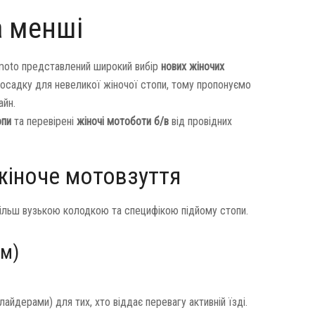
а менші
lamoto представлений широкий вибір
нових жіночих
 посадку для невеликої жіночої стопи, тому пропонуємо
айн.
опи
та перевірені
жіночі мотоботи б/в
від провідних
 жіноче мотовзуття
 більш вузькою колодкою та специфікою підйому стопи.
зм)
лайдерами) для тих, хто віддає перевагу активній їзді.