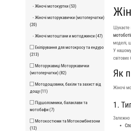
- Жіночі мотокуртки (53)
Жін
- Жіночі моторукавички (мотоперчатки)
(20)
Шукаєте 
мотоботі
- Жіночі мотоштани и мотоджинси (47)
моделі, 
Екіпірування для мотокросу та ендуро
У нашому
(213)
світових 
Моторукавиці Моторукавички
Як п
(мотоперчатки) (82)
Мотодощовики, бахіли та захист від
Жіночі м
дощу (11)
Підшоломники, балаклави та
1. Ти
мотобафи (7)
Залежно 
Мотокостюми та Мотокомбінезони
Спо
(12)