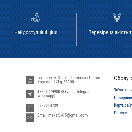
Найдоступніші ціни
Перевірена якість т
Обслуго
Україна, м. Харків, Проспект Героїв
Харкова 271д, 61100
Звʼяжітьс
+380677498078 (Viber, Telegram,
Whatsapp)
Повернен
Карта сай
0937614739
Регіони
Email: makar6415@gmail.com