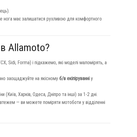
ець).
же нога має залишатися рухливою для комфортного
в Allamoto?
X, Sidi, Forma) і підкажемо, які моделі маломірять, а
ачно заощаджуйте на якісному
б/в екіпіруванні
у
(Київ, Харків, Одеса, Дніпро та інші) за 1-2 дні.
ежем — ви можете поміряти мотоботи у відділенні