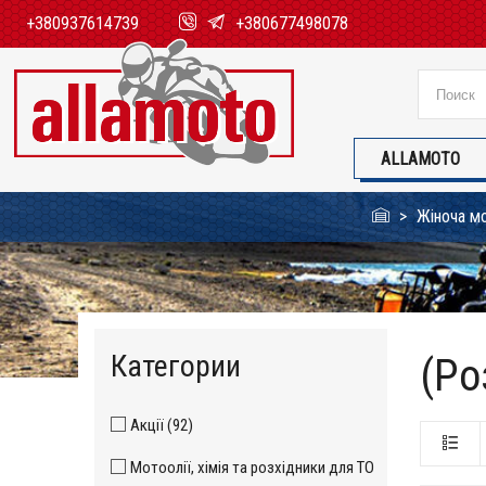
+380937614739
+380677498078
ALLAMOTO
Жіноча мо
Категории
(Ро
Акції (92)
Мотоолії, хімія та розхідники для ТО