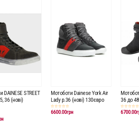
и DAINESE STREET
Мотоботи Dainese York Air
Мотоботи
5, 36 (нові)
Lady p.36 (нові) 130євро
36 до 48
6600.00грн
6700.00г
рн