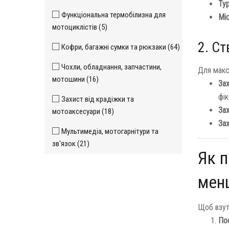
Тур
Функціональна термобілизна для
Міс
мотоциклістів (5)
2. С
Кофри, багажні сумки та рюкзаки (64)
Чохли, обладнання, запчастини,
Для макс
мотошини (16)
Зах
фік
Захист від крадіжки та
Зах
мотоаксесуари (18)
Зах
Мультимедіа, мотогарнітури та
зв'язок (21)
Як п
мен
Щоб взут
Пос