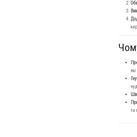
Об
Вим
Дод
ке
Чому
Про
які
Гну
чуд
Шв
Пр
та 