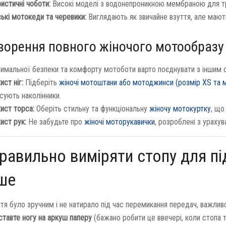
истичні чоботи:
Високі моделі з водонепроникною мембраною для тр
ькі мотокеди та черевики:
Виглядають як звичайне взуття, але мают
творення повного жіночого мотообразу
имальної безпеки та комфорту мотоботи варто поєднувати з іншим сп
ист ніг:
Підберіть
жіночі мотоштани або мотоджинси (розмір XS та 
сують наколінники.
ист торса:
Оберіть стильну та функціональну
жіночу мотокуртку
, що
ист рук:
Не забудьте про
жіночі моторукавички
, розроблені з урахув
равильно виміряти стопу для пі
ше
тя було зручним і не натирало під час перемикання передач, важливо
тавте ногу на аркуш паперу
(бажано робити це ввечері, коли стопа т