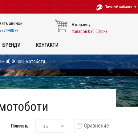
Личный кабинет
зать звонок
В корзину
677498078
товаров 0 (0.00грн)
БРЕНДИ
КОНТАКТИ
еньші) Жіночі мотоботи
 мотоботи
Сравнение
Показать: