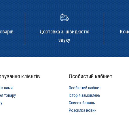
оварів
Доставка зі швидкістю
Кон
звуку
вування клієнтів
Особистий кабінет
я з нами
Особистий кабінет
ня товару
Історія замовлень
ту
Список бажань
Розсилка новин