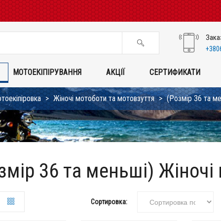
Зака
+380
МОТОЕКІПІРУВАННЯ
АКЦІЇ
СЕРТИФИКАТИ
тоекіпіровка
Жіночі мотоботи та мотовзуття
(Розмір 36 та м
змір 36 та меньші) Жіночі
Сортировка: