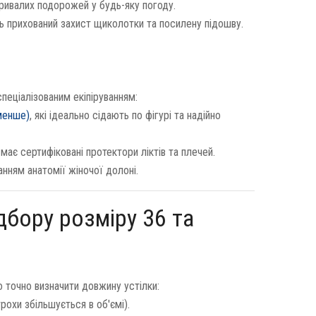
ивалих подорожей у будь-яку погоду.
ь прихований захист щиколотки та посилену підошву.
еціалізованим екіпіруванням:
менше)
, які ідеально сідають по фігурі та надійно
 має сертифіковані протектори ліктів та плечей.
анням анатомії жіночої долоні.
дбору розміру 36 та
 точно визначити довжину устілки:
рохи збільшується в об'ємі).