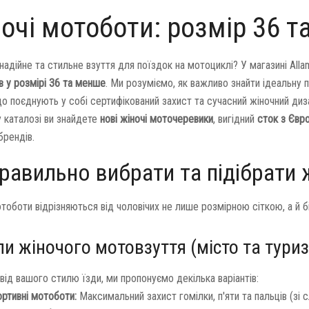
очі мотоботи: розмір 36 т
надійне та стильне взуття для поїздок на мотоциклі? У магазині Al
в у розмірі 36 та менше
. Ми розуміємо, як важливо знайти ідеальну
що поєднують у собі сертифікований захист та сучасний жіночний диз
 каталозі ви знайдете
нові жіночі моточеревики
, вигідний
сток з Євр
брендів.
равильно вибрати та підібрати
отоботи відрізняються від чоловічих не лише розмірною сіткою, а й
пи жіночого мотовзуття (місто та тури
від вашого стилю їзди, ми пропонуємо декілька варіантів:
ртивні мотоботи:
Максимальний захист гомілки, п'яти та пальців (зі с