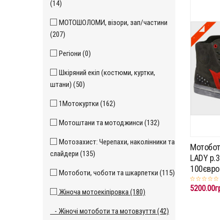
(14)
МОТОШОЛОМИ, візори, зап/частини
(207)
Регіони (0)
Шкіряний екіп (костюми, куртки,
штани) (50)
1Мотокуртки (162)
Мотоштани та мотоджинси (132)
Мотозахист: Черепахи, наколінники та
Мотобот
слайдери (135)
LADY p.3
100євро
Мотоботи, чоботи та шкарпетки (115)
5200.00г
Жіноча мотоекіпіровка (180)
- Жіночі мотоботи та мотовзуття (42)