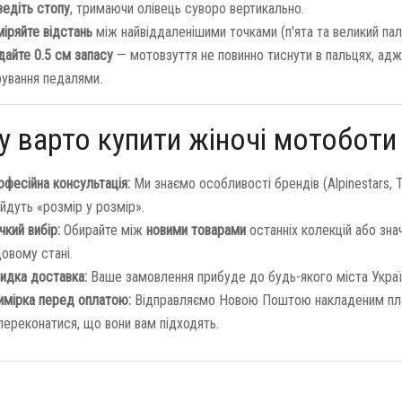
ведіть стопу
, тримаючи олівець суворо вертикально.
іряйте відстань
між найвіддаленішими точками (п'ята та великий пал
айте 0.5 см запасу
— мотовзуття не повинно тиснути в пальцях, ад
рування педалями.
 варто купити жіночі мотоботи 
фесійна консультація:
Ми знаємо особливості брендів (Alpinestars, TC
 йдуть «розмір у розмір».
чкий вибір:
Обирайте між
новими товарами
останніх колекцій або зн
овому стані.
идка доставка:
Ваше замовлення прибуде до будь-якого міста України 
имірка перед оплатою:
Відправляємо Новою Поштою накладеним плат
переконатися, що вони вам підходять.