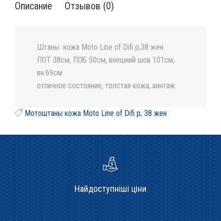
Описание
Отзывов (0)
Штаны кожа Moto Line of Difi p,38 жен
ПОТ 38см, ПОБ 50см, внешний шов 101см,
вн.69см
отличное состояние, толстая кожа, винтаж
Мотоштаны кожа Moto Line of Difi p
,
38 жен
Найдоступніші ціни