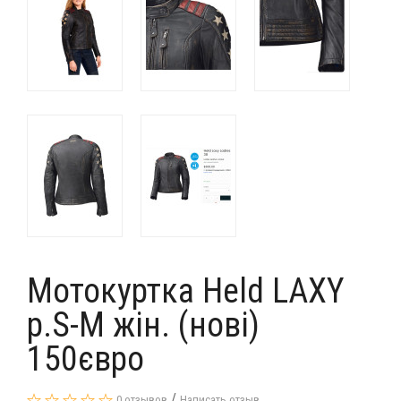
Мотокуртка Held LAXY
p.S-M жін. (нові)
150євро
/
0 отзывов
Написать отзыв