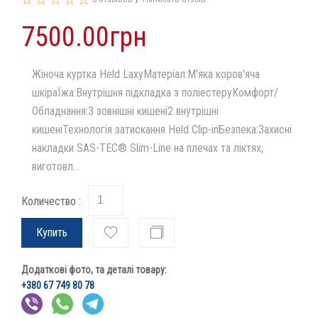
7500.00грн
Жіноча куртка Held LaxyМатеріал:М'яка коров'яча
шкіраЇжа:Внутрішня підкладка з поліестеруКомфорт/
Обладнання:3 зовнішні кишені2 внутрішні
кишеніТехнологія затискання Held Clip-inБезпека:Захисні
накладки SAS-TEC® Slim-Line на плечах та ліктях,
виготовл...
Количество :
Купить
Додаткові фото, та деталі товару:
+380 67 749 80 78