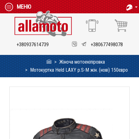
МЕНЮ
+380937614739
+380677498078
Жіноча мотоекіпіровка
Мотокуртка Held LAXY p.S-M жін. (нові) 150євро