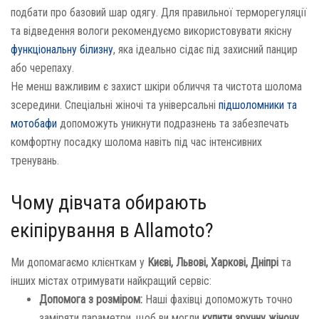
подбати про базовий шар одягу. Для правильної терморегуляції
та відведення вологи рекомендуємо використовувати якісну
функціональну білизну
, яка ідеально сідає під захисний панцир
або черепаху.
Не менш важливим є захист шкіри обличчя та чистота шолома
зсередини. Спеціальні жіночі та універсальні
підшоломники та
мотобафи
допоможуть уникнути подразнень та забезпечать
комфортну посадку шолома навіть під час інтенсивних
тренувань.
Чому дівчата обирають
екіпірування в Allamoto?
Ми допомагаємо клієнткам у
Києві, Львові, Харкові, Дніпрі
та
інших містах отримувати найкращий сервіс:
Допомога з розміром:
Наші фахівці допоможуть точно
заміряти параметри, щоб ви могли
купити зручну жіночу