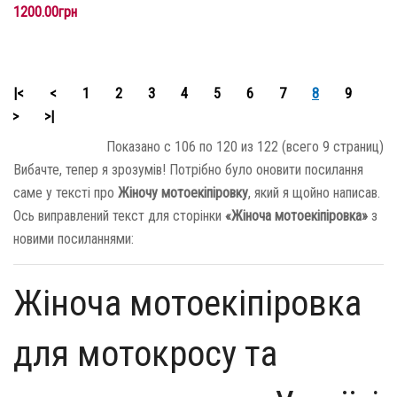
1200.00грн
|<
<
1
2
3
4
5
6
7
8
9
>
>|
Показано с 106 по 120 из 122 (всего 9 страниц)
Вибачте, тепер я зрозумів! Потрібно було оновити посилання
саме у тексті про
Жіночу мотоекіпіровку
, який я щойно написав.
Ось виправлений текст для сторінки
«Жіноча мотоекіпіровка»
з
новими посиланнями:
Жіноча мотоекіпіровка
для мотокросу та