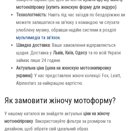
мотоекіпіровку (купить женскую форму для эндуро)
.
Технологічність:
Навіть під час заїздів по бездоріжжю ви
можете залишатися на зв'язку з командою чи слухати
улюблену музику, обравши надійні системи в розділі
мультимедіа та зв'язок
.
Швидка доставка:
Ваше замовлення відправляється
щодня. Доставка у
Львів, Київ, Одесу
та по всій Україні
займає лише 24 години.
Актуальна ціна (цена на женскую мотоэкипировку
украина):
У нас представлені жіночі колекції Fox, Leatt,
Alpinestars за найкращою вартістю.
Як замовити жіночу мотоформу?
У нашому каталозі ви знайдете актуальні
ціни на жіночу
мотоекіпіровку
. Використовуйте фільтри за розміром та
дизайном, щоб зібрати свій ідеальний образ.