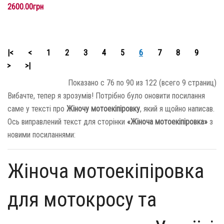
2600.00грн
|<
<
1
2
3
4
5
6
7
8
9
>
>|
Показано с 76 по 90 из 122 (всего 9 страниц)
Вибачте, тепер я зрозумів! Потрібно було оновити посилання
саме у тексті про
Жіночу мотоекіпіровку
, який я щойно написав.
Ось виправлений текст для сторінки
«Жіноча мотоекіпіровка»
з
новими посиланнями:
Жіноча мотоекіпіровка
для мотокросу та