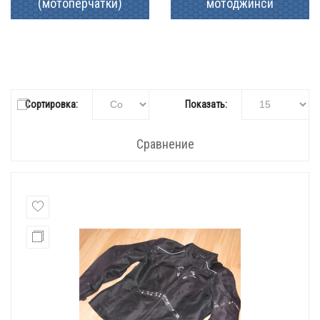
(мотоперчатки)
мотоджинси
Сортировка:
Показать:
Сравнение