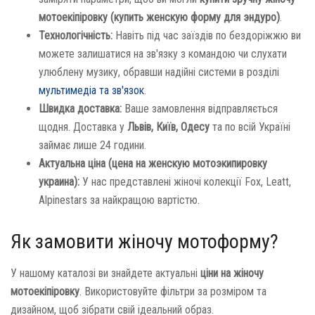
мотоекіпіровку (купить женскую форму для эндуро)
.
Технологічність:
Навіть під час заїздів по бездоріжжю ви
можете залишатися на зв'язку з командою чи слухати
улюблену музику, обравши надійні системи в розділі
мультимедіа та зв'язок
.
Швидка доставка:
Ваше замовлення відправляється
щодня. Доставка у
Львів, Київ, Одесу
та по всій Україні
займає лише 24 години.
Актуальна ціна (цена на женскую мотоэкипировку
украина):
У нас представлені жіночі колекції Fox, Leatt,
Alpinestars за найкращою вартістю.
Як замовити жіночу мотоформу?
У нашому каталозі ви знайдете актуальні
ціни на жіночу
мотоекіпіровку
. Використовуйте фільтри за розміром та
дизайном, щоб зібрати свій ідеальний образ.