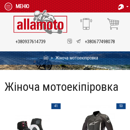
МЕНЮ
+380937614739
+380677498078
Жіноча мотоекіпіровка
Жіноча мотоекіпіровка
41
53