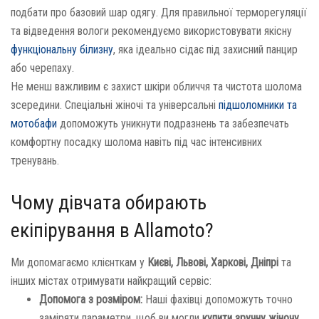
подбати про базовий шар одягу. Для правильної терморегуляції
та відведення вологи рекомендуємо використовувати якісну
функціональну білизну
, яка ідеально сідає під захисний панцир
або черепаху.
Не менш важливим є захист шкіри обличчя та чистота шолома
зсередини. Спеціальні жіночі та універсальні
підшоломники та
мотобафи
допоможуть уникнути подразнень та забезпечать
комфортну посадку шолома навіть під час інтенсивних
тренувань.
Чому дівчата обирають
екіпірування в Allamoto?
Ми допомагаємо клієнткам у
Києві, Львові, Харкові, Дніпрі
та
інших містах отримувати найкращий сервіс:
Допомога з розміром:
Наші фахівці допоможуть точно
заміряти параметри, щоб ви могли
купити зручну жіночу