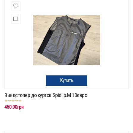
Купить
Виндстопер до курток Spidi p.M 10євро
450.00грн