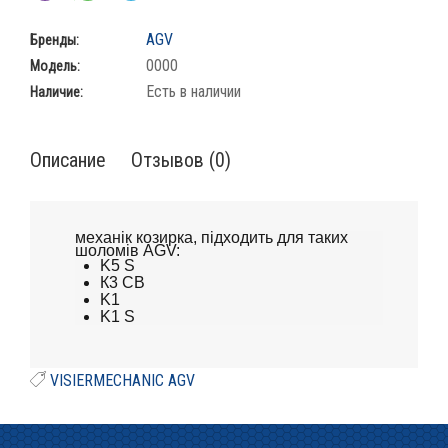
AGV
Бренды:
0000
Модель:
Есть в наличии
Наличие:
Описание
Отзывов (0)
механік козирка, підходить для таких
шоломів AGV:
K5 S
К3 СВ
K1
K1 S
VISIERMECHANIC AGV