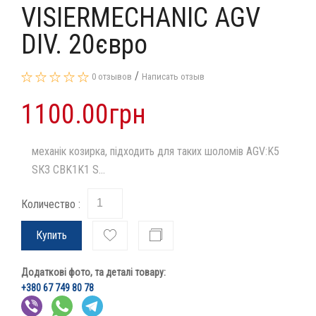
VISIERMECHANIC AGV
DIV. 20євро
/
0 отзывов
Написать отзыв
1100.00грн
механік козирка, підходить для таких шоломів AGV:K5
SК3 СВK1K1 S...
Количество :
Купить
Додаткові фото, та деталі товару:
+380 67 749 80 78