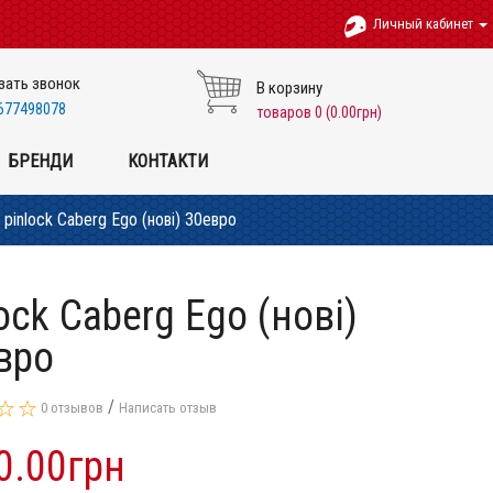
Личный кабинет
зать звонок
В корзину
677498078
товаров 0 (0.00грн)
БРЕНДИ
КОНТАКТИ
pinlock Caberg Ego (нові) 30евро
ock Caberg Ego (нові)
вро
/
0 отзывов
Написать отзыв
0.00грн