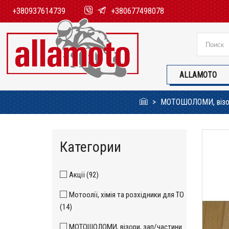
+380937614739
+380677498078
ALLAMOTO
МОТОШОЛОМИ, візор
Категории
Акції (92)
Мотоолії, хімія та розхідники для ТО
(14)
МОТОШОЛОМИ, візори, зап/частини