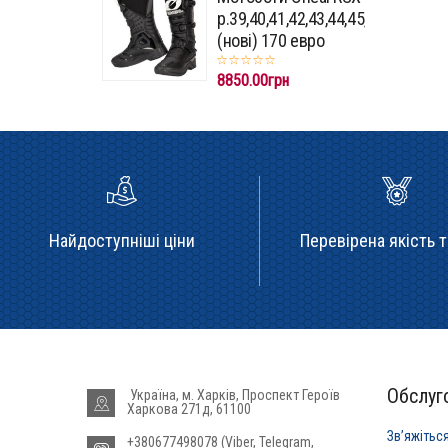
p.39,40,41,42,43,44,45,46,47
(нові) 170 евро
8850.00грн
Найдоступніші ціни
Перевірена якість т
Обслуго
Україна, м. Харків, Проспект Героїв
Харкова 271д, 61100
Звʼяжітьс
+380677498078 (Viber, Telegram,