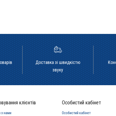
оварів
Доставка зі швидкістю
Кон
звуку
вування клієнтів
Особистий кабінет
я з нами
Особистий кабінет