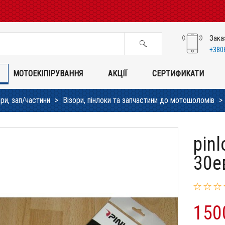
Зака
+380
МОТОЕКІПІРУВАННЯ
АКЦІЇ
СЕРТИФИКАТИ
и, зап/частини
Візори, пінлоки та запчастини до мотошоломів
pinl
30е
150