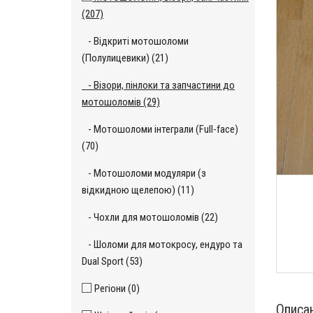
(207)
- Відкриті мотошоломи
(Полулицевики) (21)
- Візори, пінлоки та запчастини до
мотошоломів (29)
- Мотошоломи інтеграли (Full-face)
(70)
- Мотошоломи модуляри (з
відкидною щелепою) (11)
- Чохли для мотошоломів (22)
- Шоломи для мотокросу, ендуро та
Dual Sport (53)
Регіони (0)
Описа