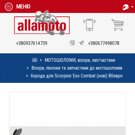
МЕНЮ
+380937614739
+380677498078
МОТОШОЛОМИ, візори, зап/частини
Візори, пінлоки та запчастини до мотошоломів
борода для Scorpion Exo Combat (нові) 80евро