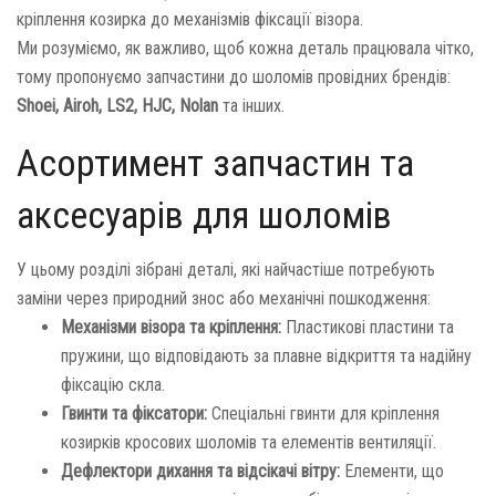
кріплення козирка до механізмів фіксації візора.
Ми розуміємо, як важливо, щоб кожна деталь працювала чітко,
тому пропонуємо запчастини до шоломів провідних брендів:
Shoei, Airoh, LS2, HJC, Nolan
та інших.
Асортимент запчастин та
аксесуарів для шоломів
У цьому розділі зібрані деталі, які найчастіше потребують
заміни через природний знос або механічні пошкодження:
Механізми візора та кріплення:
Пластикові пластини та
пружини, що відповідають за плавне відкриття та надійну
фіксацію скла.
Гвинти та фіксатори:
Спеціальні гвинти для кріплення
козирків кросових шоломів та елементів вентиляції.
Дефлектори дихання та відсікачі вітру:
Елементи, що