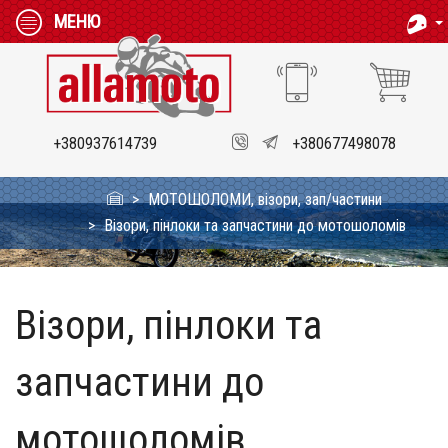
МЕНЮ
+380937614739
+380677498078
МОТОШОЛОМИ, візори, зап/частини
Візори, пінлоки та запчастини до мотошоломів
Візори, пінлоки та
запчастини до
мотошоломів