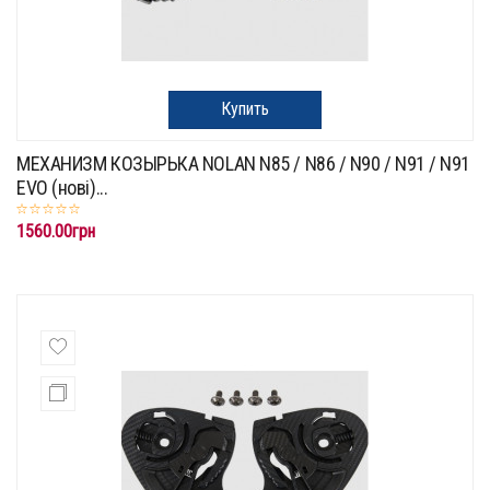
Купить
МЕХАНИЗМ КОЗЫРЬКА NOLAN N85 / N86 / N90 / N91 / N91
EVO (нові)...
1560.00грн