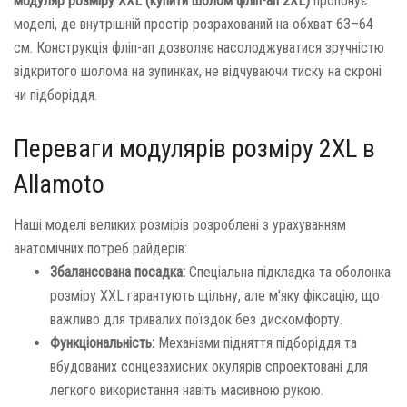
модуляр розміру XXL (купити шолом фліп-ап 2XL)
пропонує
моделі, де внутрішній простір розрахований на обхват 63–64
см. Конструкція фліп-ап дозволяє насолоджуватися зручністю
відкритого шолома на зупинках, не відчуваючи тиску на скроні
чи підборіддя.
Переваги модулярів розміру 2XL в
Allamoto
Наші моделі великих розмірів розроблені з урахуванням
анатомічних потреб райдерів:
Збалансована посадка:
Спеціальна підкладка та оболонка
розміру XXL гарантують щільну, але м'яку фіксацію, що
важливо для тривалих поїздок без дискомфорту.
Функціональність:
Механізми підняття підборіддя та
вбудованих сонцезахисних окулярів спроектовані для
легкого використання навіть масивною рукою.