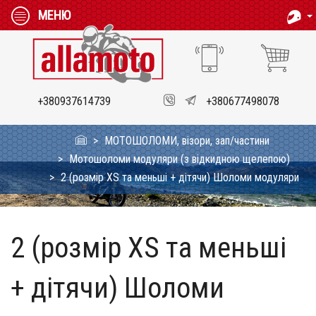
МЕНЮ
+380937614739
+380677498078
МОТОШОЛОМИ, візори, зап/частини
Мотошоломи модуляри (з відкидною щелепою)
2 (розмір XS та меньші + дітячи) Шоломи модуляри
2 (розмір XS та меньші
+ дітячи) Шоломи