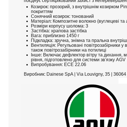
поєднує сертифікований захист з неперевершен
Козирок: прозорий, з внутрішнім козирком Pi
покриттям
Сонячний козирок: тонований
Матеріал: Композитне волокно (вуглецеві та 
Розміри корпусу шолома: 3
Застібка: храпова застібка
Вага: приблизно 1450 г
Підкладка: зручна, знімна та пральна внутрі
Вентиляція: Регульовані повітрозабірники у ве
також повітрозабірники на потилиці
Інше: Включає дефлектор вітру та дихання, м
рівня, підготовлено для системи зв'язку AG
Випробування: ECE 22.06
Виробник: Dainese SpA | Via Louvigny, 35 | 36064 