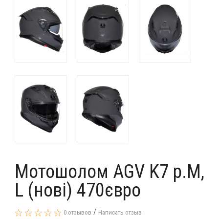
Мотошолом AGV K7 p.M,
L (нові) 470євро
/
0 отзывов
Написать отзыв