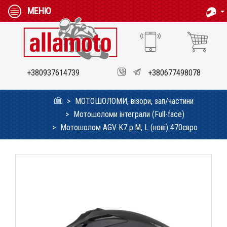
МЕНЮ
+380937614739
+380677498078
МОТОШОЛОМИ, візори, зап/частини
Мотошоломи інтеграли (Full-face)
Мотошолом AGV K7 p.M, L (нові) 470євро