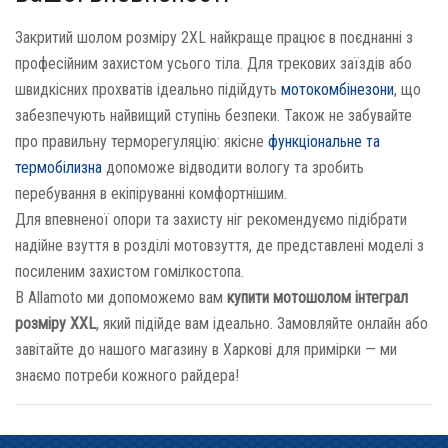
Закритий шолом розміру 2XL найкраще працює в поєднанні з
професійним захистом усього тіла. Для трекових заїздів або
швидкісних прохватів ідеально підійдуть
мотокомбінезони
, що
забезпечують найвищий ступінь безпеки. Також не забувайте
про правильну терморегуляцію: якісне
функціональне та
термобілизна
допоможе відводити вологу та зробить
перебування в екіпіруванні комфортнішим.
Для впевненої опори та захисту ніг рекомендуємо підібрати
надійне взуття в розділі мотовзуття, де представлені моделі з
посиленим захистом гомілкостопа.
В Allamoto ми допоможемо вам
купити мотошолом інтеграл
розміру XXL
, який підійде вам ідеально. Замовляйте онлайн або
завітайте до нашого магазину в Харкові для примірки — ми
знаємо потреби кожного райдера!