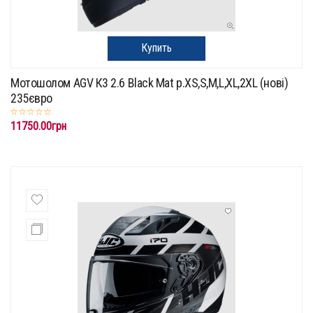
Купить
Мотошолом AGV К3 2.6 Black Mat p.XS,S,M,L,XL,2XL (нові)
235євро
11750.00грн