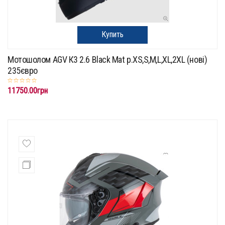
Купить
Мотошолом AGV К3 2.6 Black Mat p.XS,S,M,L,XL,2XL (нові)
235євро
11750.00грн