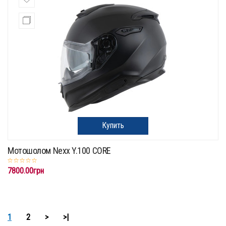
Купить
Мотошолом Nexx Y.100 CORE
7800.00грн
1
2
>
>|