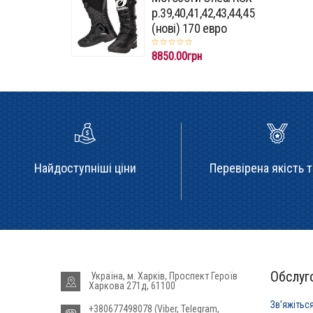
p.39,40,41,42,43,44,45,46,47
(нові) 170 евро
8850.00грн
Найдоступніші ціни
Перевірена якість т
Обслуго
Україна, м. Харків, Проспект Героїв
Харкова 271д, 61100
Звʼяжітьс
+380677498078 (Viber, Telegram,