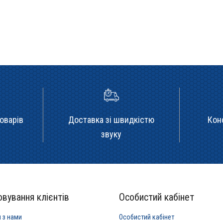
оварів
Доставка зі швидкістю
Кон
звуку
вування клієнтів
Особистий кабінет
я з нами
Особистий кабінет