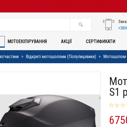
Зака
+380
МОТОЕКІПІРУВАННЯ
АКЦІЇ
СЕРТИФИКАТИ
п/частини
Відкриті мотошоломи (Полулицевики)
Мотошолом Sc
Мот
S1 p
675