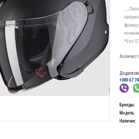
__Ласк
наприк
француз
почина
*Exo-S1
Количест
Додаткові 
+380 67 74
Бренды:
Модель:
Наличие: