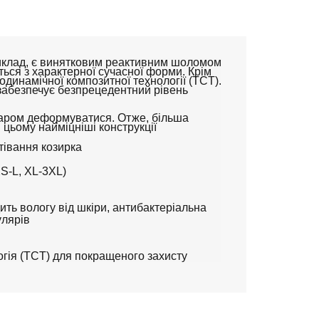
риклад, є винятковим реактивним шоломом
ться з характерної сучасної форми. Крім
одинамічної композитної технології (TCT).
забезпечує безпрецедентний рівень
шаром деформуватися. Отже, більша
 цьому найміцніші конструкції
тівання козирка
XS-L, XL-3XL)
ть вологу від шкіри, антибактеріальна
улярів
гія (TCT) для покращеного захисту