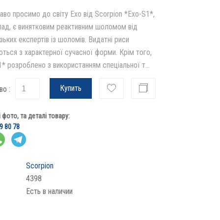
аво просимо до світу Exo від Scorpion *Exo-S1*,
лад, є винятковим реактивним шоломом від
ьких експертів із шоломів. Видатні риси
ються з характерної сучасної форми. Крім того,
* розроблено з використанням спеціальної т...
Купить
во :
фото, та деталі товару:
9 80 78
Scorpion
4398
Есть в наличии