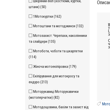
Шкіряний екіп (костюми, куртки,
Описа
штани) (50)
1Мотокуртки (162)
_
в
Мотоштани та мотоджинси (132)
т
Ц
з
Мотозахист: Черепахи, наколінники
С
та слайдери (135)
ч
Мотоботи, чоботи та шкарпетки
(114)
Жіноча мотоекіпіровка (179)
Екіпірування для мотокросу та
ендуро (213)
Моторукавиці Моторукавички
(мотоперчатки) (82)
Мото
Мотодощовики, бахіли та захист від