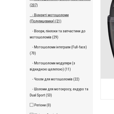
(207)
- Відкриті мотошоломи
(Полулицевики) (21)
- Візори, пінлоки та запчастини до
мотошоломів (29)
- Мотошоломи інтеграли (Full-face)
(70)
- Мотошоломи модуляри (з
відкидною щелепою) (11)
- Чохли для мотошоломів (22)
- Шоломи для мотокросу, ендуро та
Dual Sport (53)
Регіони (0)