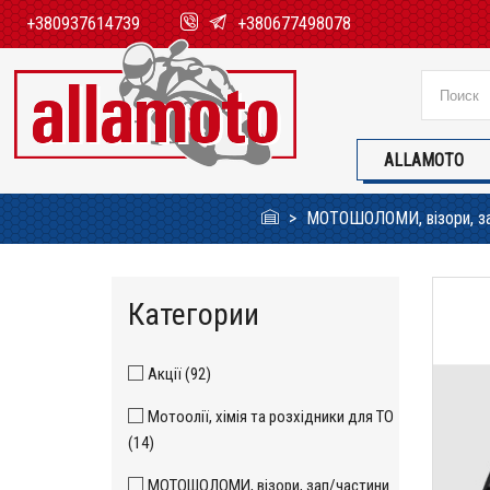
+380937614739
+380677498078
ALLAMOTO
МОТОШОЛОМИ, візори, за
Категории
Акції (92)
Мотоолії, хімія та розхідники для ТО
(14)
МОТОШОЛОМИ, візори, зап/частини