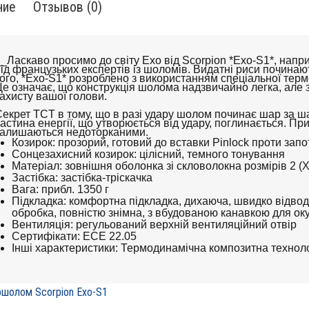
ние
Отзывов (0)
_Ласкаво просимо до світу Exo від Scorpion *Exo-S1*, нап
ід французьких експертів із шоломів. Видатні риси починаю
ого, *Exo-S1* розроблено з використанням спеціальної терм
е означає, що конструкція шолома надзвичайно легка, але 
ахисту вашої голови.
екрет TCT в тому, що в разі удару шолом починає шар за 
астина енергії, що утворюється від удару, поглинається. При
залишаються недоторканими.
Козирок: прозорий, готовий до вставки Pinlock проти запо
Сонцезахисний козирок: цілісний, темного тонування
Матеріал: зовнішня оболонка зі скловолокна розмірів 2 (
Застібка: застібка-тріскачка
Вага: прибл. 1350 г
Підкладка: комфортна підкладка, дихаюча, швидко відводи
обробка, повністю знімна, з вбудованою канавкою для ок
Вентиляція: регульований верхній вентиляційний отвір
Сертифікати: ECE 22.05
Інші характеристики: Термодинамічна композитна техноло
шолом Scorpion Exo-S1