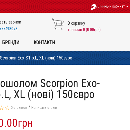
Личный кабинет
зать звонок
В корзину
677498078
товаров 0 (0.00грн)
БРЕНДИ
КОНТАКТИ
orpion Exo-S1 p.L, XL (нові) 150євро
ошолом Scorpion Exo-
.L, XL (нові) 150євро
/
0 отзывов
Написать отзыв
0.00грн