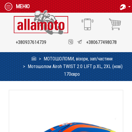
МЕНЮ
+380937614739
+380677498078
МОТОШОЛОМИ, візори, зап/частини
Мотошолом Airoh TWIST 2.0 LIFT p.XL, 2XL (нові)
170євро