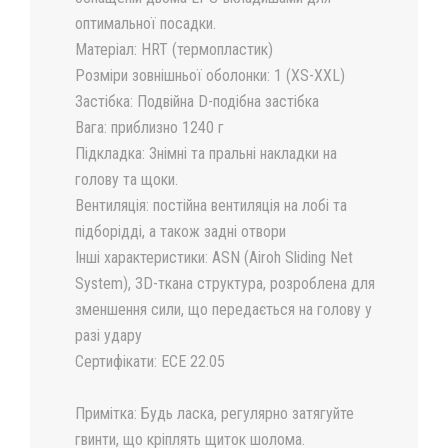
оптимальної посадки.
Матеріал: HRT (термопластик)
Розміри зовнішньої оболонки: 1 (XS-XXL)
Застібка: Подвійна D-подібна застібка
Вага: приблизно 1240 г
Підкладка: Знімні та пральні накладки на
голову та щоки.
Вентиляція: постійна вентиляція на лобі та
підборідді, а також задні отвори
Інші характеристики: ASN (Airoh Sliding Net
System), 3D-ткана структура, розроблена для
зменшення сили, що передається на голову у
разі удару
Сертифікати: ECE 22.05
Примітка: Будь ласка, регулярно затягуйте
гвинти, що кріплять щиток шолома.