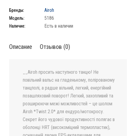
Airoh
Бренды:
5186
Модель:
Есть в наличии
Наличие:
Описание
Отзывов (0)
__Airoh просить наступного танцю! Не
повільний вальс на гладенькому, полірованому
танцполі, а радше вільний, легкий, енергійний
позашляховий поворот! Легкий, захопливий та
розширюючи межі можливостей – це шолом
Airoh *Twist 2.0* для ендуро/мотокросу.
Секрет його чудової продуктивності полягає в
оболонці HRT (високоміцний термопластик),
оснащеній двома EPS-вкладишами для