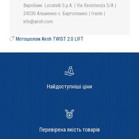
Виробник: Locatelli S.p.A. | Via Resistenza 5/A |
24030 Альменно с. Бартоломео | Італія |
info@airoh.com
Мотошолом Airoh TWIST 2.0 LIFT
Найдоступніші ціни
Перевірена якість товарів