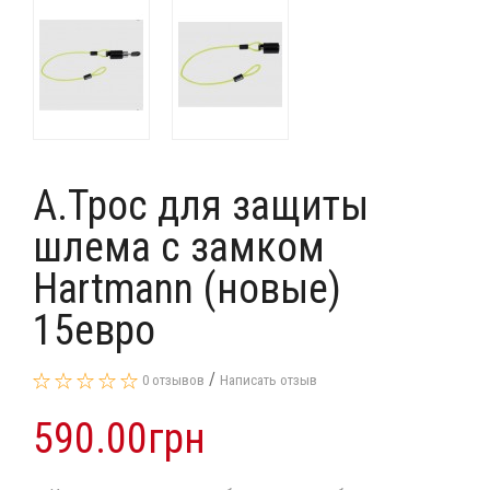
А.Трос для защиты
шлема с замком
Hartmann (новые)
15евро
/
0 отзывов
Написать отзыв
590.00грн