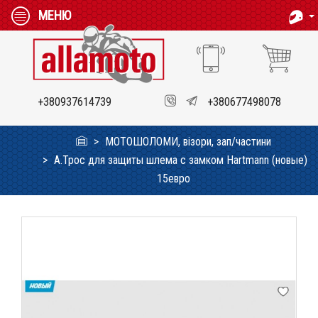
МЕНЮ
+380937614739
+380677498078
МОТОШОЛОМИ, візори, зап/частини
А.Трос для защиты шлема с замком Hartmann (новые)
15евро