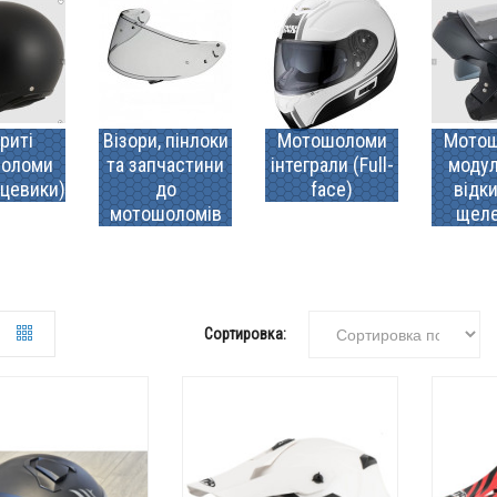
риті
Візори, пінлоки
Мотошоломи
Мото
оломи
та запчастини
інтеграли (Full-
модул
цевики)
до
face)
відк
мотошоломів
щел
Сортировка: