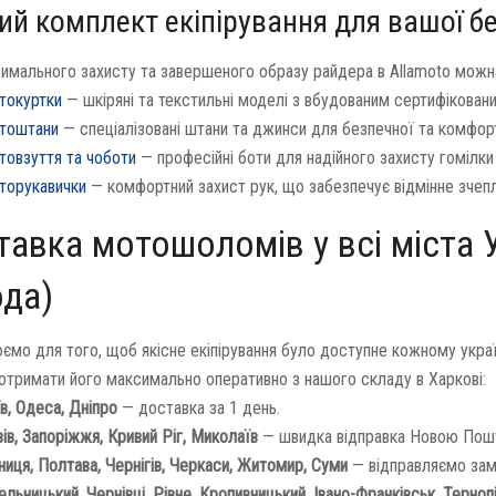
ий комплект екіпірування для вашої б
имального захисту та завершеного образу райдера в Allamoto можна 
токуртки
— шкіряні та текстильні моделі з вбудованим сертифікован
тоштани
— спеціалізовані штани та джинси для безпечної та комфорт
товзуття та чоботи
— професійні боти для надійного захисту гомілки 
торукавички
— комфортний захист рук, що забезпечує відмінне зчеп
авка мотошоломів у всі міста 
ода)
ємо для того, щоб якісне екіпірування було доступне кожному укр
отримати його максимально оперативно з нашого складу в Харкові:
в, Одеса, Дніпро
— доставка за 1 день.
ів, Запоріжжя, Кривий Ріг, Миколаїв
— швидка відправка Новою Пош
ниця, Полтава, Чернігів, Черкаси, Житомир, Суми
— відправляємо зам
льницький, Чернівці, Рівне, Кропивницький, Івано-Франківськ, Терноп