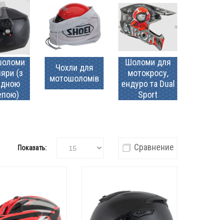
шоломи
Шоломи для
Чохли для
яри (з
мотокросу,
мотошоломів
идною
ендуро та Dual
епою)
Sport
Сравнение
Показать: