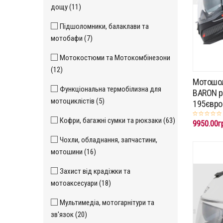
дощу (11)
Підшоломники, балаклави та
мотобафи (7)
Мотокостюми та Мотокомбінезони
(12)
Мотошол
Функціональна термобілизна для
BARON p.
мотоциклістів (5)
195євро
Кофри, багажні сумки та рюкзаки (63)
9950.00г
Чохли, обладнання, запчастини,
мотошини (16)
Захист від крадіжки та
мотоаксесуари (18)
Мультимедіа, мотогарнітури та
зв'язок (20)