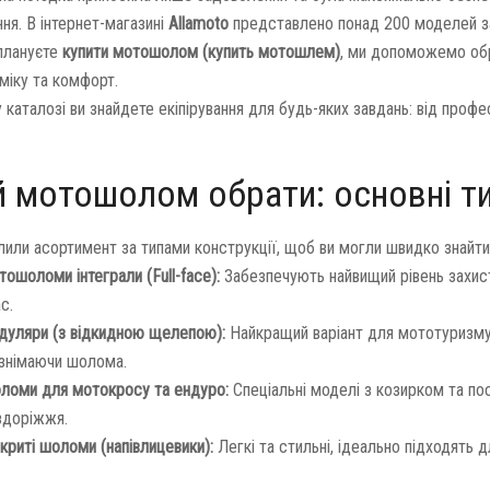
ння. В інтернет-магазині
Allamoto
представлено понад 200 моделей зах
плануєте
купити мотошолом (купить мотошлем)
, ми допоможемо обр
міку та комфорт.
каталозі ви знайдете екіпірування для будь-яких завдань: від профе
й мотошолом обрати: основні ти
лили асортимент за типами конструкції, щоб ви могли швидко знайти
ошоломи інтеграли (Full-face):
Забезпечують найвищий рівень захист
с.
дуляри (з відкидною щелепою):
Найкращий варіант для мототуризму.
 знімаючи шолома.
ломи для мотокросу та ендуро:
Спеціальні моделі з козирком та по
здоріжжя.
криті шоломи (напівлицевики):
Легкі та стильні, ідеально підходять дл