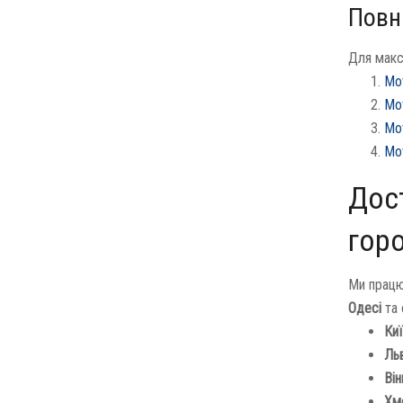
Повн
Для макс
Мо
Мо
Мо
Мо
Дост
гор
Ми працю
Одесі
та 
Киї
Льв
Він
Хме