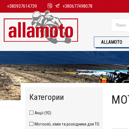
+380937614739
+380677498078
ALLAMOTO
Категории
МОТ
Акції (92)
Мотоолії, хімія та розхідники для ТО