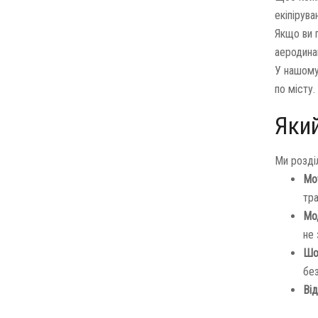
екіпірува
Якщо ви 
аеродина
У нашому 
по місту.
Яки
Ми розді
Мот
тра
Мо
не
Шо
бе
Від