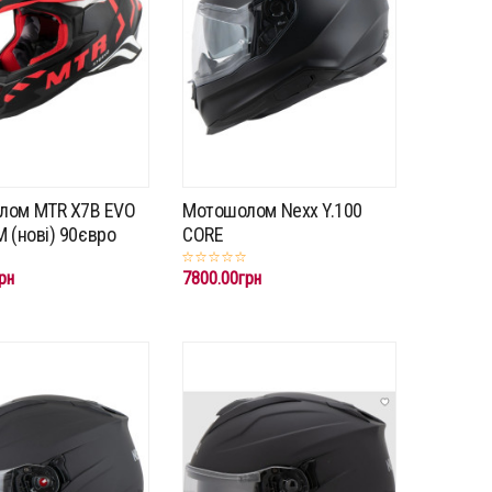
лом MTR X7B EVO
Мотошолом Nexx Y.100
 M (нові) 90євро
CORE
рн
7800.00грн