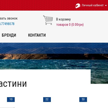
Личный кабинет
зать звонок
В корзину
677498078
товаров 0 (0.00грн)
БРЕНДИ
КОНТАКТИ
астини
10
22
53