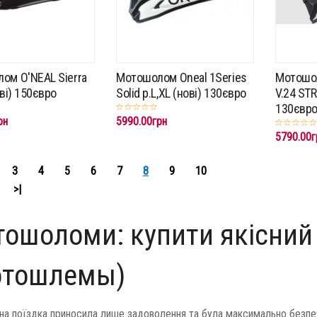
ом O'NEAL Sierra
Мотошолом Oneal 1Series
Мотошо
ові) 150євро
Solid p.L,XL (нові) 130євро
V.24 STR
130євр
рн
5990.00грн
5790.00г
3
4
5
6
7
8
9
10
>|
ошоломи: купити якісний 
отошлемы)
а поїздка приносила лише задоволення та була максимально безпеч