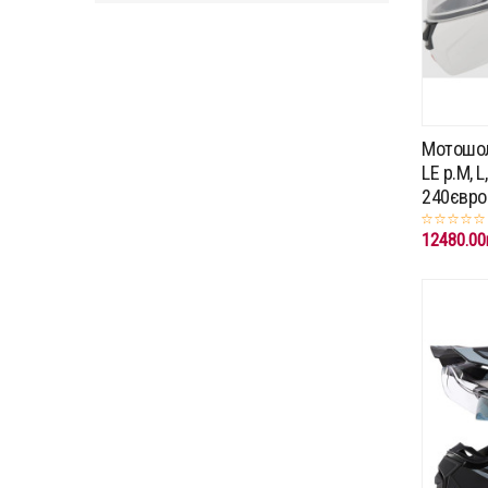
Мотошо
LE p.M, L
240євро
12480.00