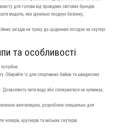
исту для голови від провідних світових брендів.
ати модель, яка ідеально поєднує безпеку,
сійних заїздів на треку до щоденних поїздок на скутері
пи та особливості
 потрібне:
у. Обирайте їх для спортивних байків та швидкісних
 Дозволяють пити воду або спілкуватися на зупинках,
силеною вентиляцією, розроблені спеціально для
я чоперів, круїзерів та міських скутерів.