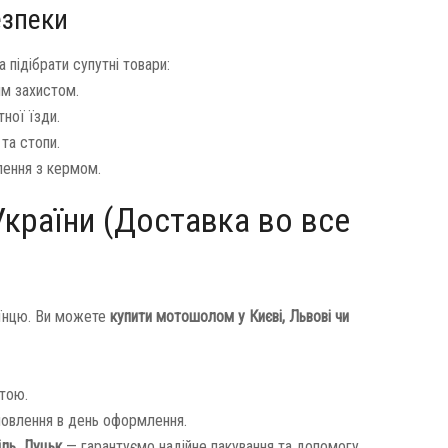
езпеки
підібрати супутні товари:
им захистом.
ної їзди.
та стопи.
лення з кермом.
України (Доставка во все
аїнцю. Ви можете
купити мотошолом у Києві, Львові чи
тою.
овлення в день оформлення.
іль, Луцьк
— гарантуємо надійне пакування та допомогу