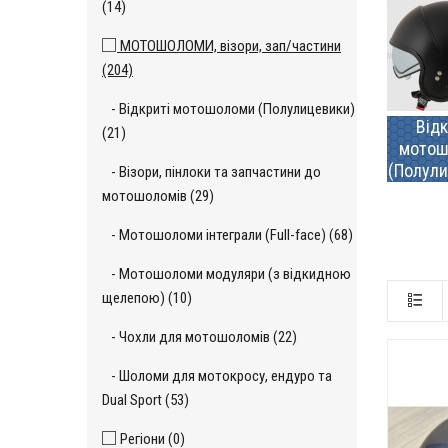
(14)
МОТОШОЛОМИ, візори, зап/частини
(204)
- Відкриті мотошоломи (Полулицевики)
Відк
(21)
мотош
(Полули
- Візори, пінлоки та запчастини до
мотошоломів (29)
- Мотошоломи інтеграли (Full-face) (68)
- Мотошоломи модуляри (з відкидною
щелепою) (10)
- Чохли для мотошоломів (22)
- Шоломи для мотокросу, ендуро та
Dual Sport (53)
Регіони (0)