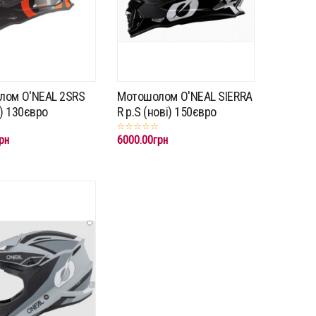
лом O'NEAL 2SRS
Мотошолом O'NEAL SIERRA
і) 130євро
R p.S (нові) 150євро
рн
6000.00грн