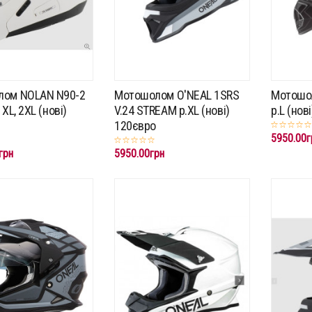
лом NOLAN N90-2
Мотошолом O'NEAL 1SRS
Мотошо
, XL, 2XL (нові)
V.24 STREAM p.XL (нові)
p.L (нов
120євро
5950.00г
грн
5950.00грн