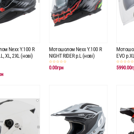
ом Nexx Y.100 R
Мотошолом Nexx Y.100 R
Мотошо
L, XL, 2XL (нові)
NIGHT RIDER р.L (нові)
EVO р.XL
0.00грн
5990.00г
рн