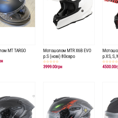
лом MT TARGO
Мотошолом MTR X6B EVO
Мотошо
р.S (нові) 80євро
р.XS, S,
рн
3999.00грн
4500.00г