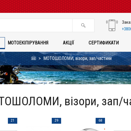
Зака
+380
МОТОЕКІПІРУВАННЯ
АКЦІЇ
СЕРТИФИКАТИ
МОТОШОЛОМИ, візори, зап/частини
ОШОЛОМИ, візори, зап/ч
21
29
68