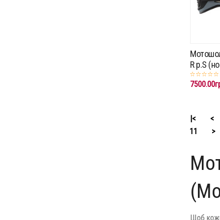
Мотошол
R p.S (н
7500.00г
|<
<
11
>
Мот
(М
Щоб кожн