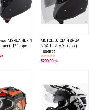
лом NISHUA NDX-1
МОТОШОЛОМ NISHUA
 (нові) 120євро
NDX-1 p.S,M,XL (нові)
100євро
рн
5200.00грн