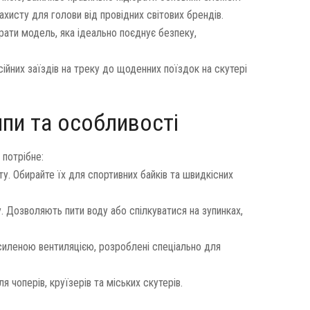
исту для голови від провідних світових брендів.
ати модель, яка ідеально поєднує безпеку,
сійних заїздів на треку до щоденних поїздок на скутері
пи та особливості
 потрібне:
у. Обирайте їх для спортивних байків та швидкісних
 Дозволяють пити воду або спілкуватися на зупинках,
силеною вентиляцією, розроблені спеціально для
я чоперів, круїзерів та міських скутерів.