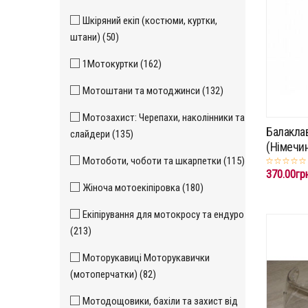
Шкіряний екіп (костюми, куртки,
штани) (50)
1Мотокуртки (162)
Мотоштани та мотоджинси (132)
Мотозахист: Черепахи, наколінники та
Балакла
слайдери (135)
(Німечин
Мотоботи, чоботи та шкарпетки (115)
370.00гр
Жіноча мотоекіпіровка (180)
Екіпірування для мотокросу та ендуро
(213)
Моторукавиці Моторукавички
(мотоперчатки) (82)
Мотодощовики, бахіли та захист від