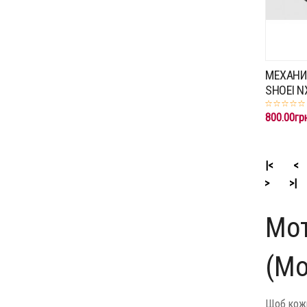
МЕХАНИ
SHOEI NXR
800.00гр
|<
<
>
>|
Мот
(М
Щоб кожн