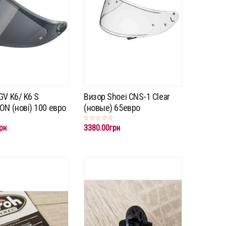
GV K6/ K6 S
Визор Shoei CNS-1 Clear
ON (нові) 100 евро
(новые) 65евро
рн
3380.00грн