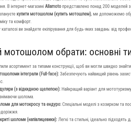
ння. В інтернет-магазині
Allamoto
представлено понад 200 моделей зах
плануєте
купити мотошолом (купить мотошлем)
, ми допоможемо обр
міку та комфорт.
каталозі ви знайдете екіпірування для будь-яких завдань: від профе
й мотошолом обрати: основні ти
лили асортимент за типами конструкції, щоб ви могли швидко знайти
ошоломи інтеграли (Full-face):
Забезпечують найвищий рівень захист
с.
дуляри (з відкидною щелепою):
Найкращий варіант для мототуризму.
 знімаючи шолома.
ломи для мотокросу та ендуро:
Спеціальні моделі з козирком та по
здоріжжя.
криті шоломи (напівлицевики):
Легкі та стильні, ідеально підходять дл