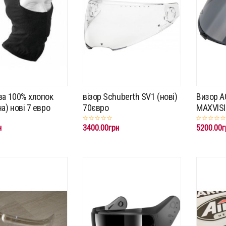
ва 100% хлопок
візор Schuberth SV1 (нові)
Визор A
а) нові 7 евро
70євро
MAXVISI
н
3400.00грн
5200.00г