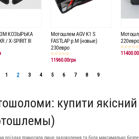
ЗМ КОЗЫРЬКА
Мотошлем AGV K1 S
Мотошле
 / X-SPIRIT III
FASTLAP p.M (новые)
220евр
230евро
н
11400.00
11960.00грн
1
2
3
4
5
6
7
8
9
ошоломи: купити якісний 
отошлемы)
а поїздка приносила лише задоволення та була максимально безпеч