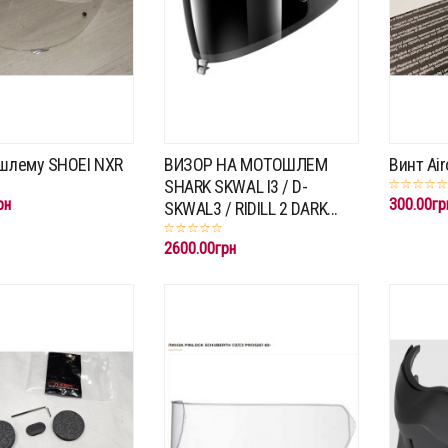
 шлему SHOEI NXR
ВИЗОР НА МОТОШЛЕМ
Винт Air
SHARK SKWAL I3 / D-
рн
300.00гр
SKWAL3 / RIDILL 2 DARK...
2600.00грн