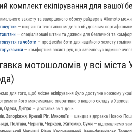
ий комплект екіпірування для вашої б
имального захисту та завершеного образу райдера в Allamoto можна 
токуртки
— шкіряні та текстильні моделі з вбудованим сертифікован
тоштани
— спеціалізовані штани та джинси для безпечної та комфорт
товзуття та чоботи
— професійні боти для надійного захисту гомілки 
торукавички
— комфортний захист рук, що забезпечує відмінне зчеп
авка мотошоломів у всі міста 
ода)
ємо для того, щоб якісне екіпірування було доступне кожному укр
отримати його максимально оперативно з нашого складу в Харкові:
в, Одеса, Дніпро
— доставка за 1 день.
ів, Запоріжжя, Кривий Ріг, Миколаїв
— швидка відправка Новою Пош
ниця, Полтава, Чернігів, Черкаси, Житомир, Суми
— відправляємо зам
льницький, Чернівці, Рівне, Кропивницький, Івано-Франківськ, Терноп