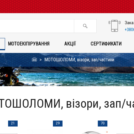
Зака
+380
МОТОЕКІПІРУВАННЯ
АКЦІЇ
СЕРТИФИКАТИ
МОТОШОЛОМИ, візори, зап/частини
ОШОЛОМИ, візори, зап/ч
21
29
70