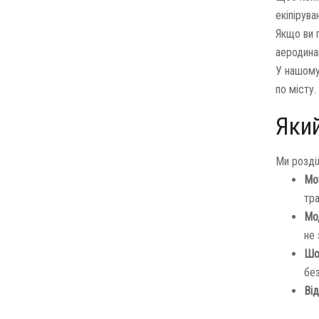
екіпірува
Якщо ви 
аеродина
У нашому 
по місту.
Яки
Ми розді
Мот
тра
Мо
не
Шо
бе
Від