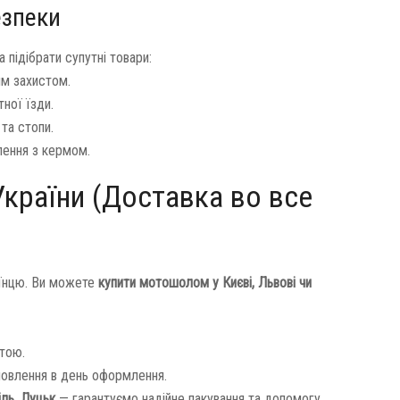
езпеки
підібрати супутні товари:
им захистом.
ної їзди.
та стопи.
лення з кермом.
України (Доставка во все
аїнцю. Ви можете
купити мотошолом у Києві, Львові чи
тою.
овлення в день оформлення.
іль, Луцьк
— гарантуємо надійне пакування та допомогу