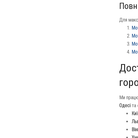
Повн
Для макс
Мо
Мо
Мо
Мо
Дост
гор
Ми працю
Одесі
та 
Киї
Льв
Він
Хме