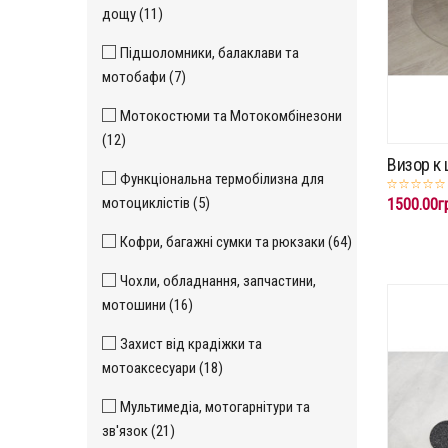
дощу (11)
Підшоломники, балаклави та
мотобафи (7)
Мотокостюми та Мотокомбінезони
(12)
Визор к
Функціональна термобілизна для
мотоциклістів (5)
1500.00г
Кофри, багажні сумки та рюкзаки (64)
Чохли, обладнання, запчастини,
мотошини (16)
Захист від крадіжки та
мотоаксесуари (18)
Мультимедіа, мотогарнітури та
зв'язок (21)