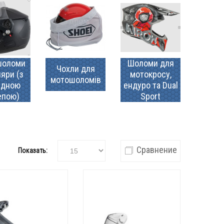
шоломи
Шоломи для
Чохли для
яри (з
мотокросу,
мотошоломів
идною
ендуро та Dual
епою)
Sport
Сравнение
Показать: