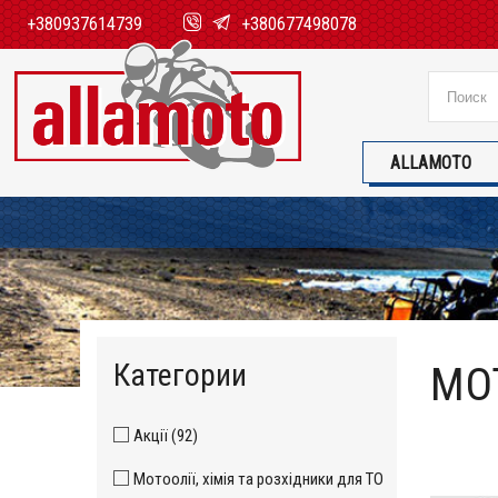
+380937614739
+380677498078
ALLAMOTO
Категории
МОТ
Акції (92)
Мотоолії, хімія та розхідники для ТО