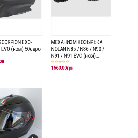
SCORPION EXO-
МЕХАНИЗМ КОЗЫРЬКА
EVO (нові) 50євро
NOLAN N85 / N86 / N90 /
N91 / N91 EVO (нові)...
рн
1560.00грн