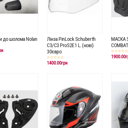
и до шолома Nolan
Лінза PinLock Schuberth
МАСКА 
C3/C3 ProS2E1 L. (нові)
COMBAT 
рн
30євро
1900.00г
1400.00грн