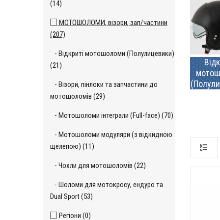
(14)
МОТОШОЛОМИ, візори, зап/частини
(207)
- Відкриті мотошоломи (Полулицевики)
Відк
(21)
мотош
(Полули
- Візори, пінлоки та запчастини до
мотошоломів (29)
- Мотошоломи інтеграли (Full-face) (70)
- Мотошоломи модуляри (з відкидною
щелепою) (11)
- Чохли для мотошоломів (22)
- Шоломи для мотокросу, ендуро та
Dual Sport (53)
Регіони (0)