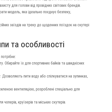
исту для голови від провідних світових брендів.
ати модель, яка ідеально поєднує безпеку,
сійних заїздів на треку до щоденних поїздок на скутері
пи та особливості
 потрібне:
у. Обирайте їх для спортивних байків та швидкісних
 Дозволяють пити воду або спілкуватися на зупинках,
силеною вентиляцією, розроблені спеціально для
я чоперів, круїзерів та міських скутерів.