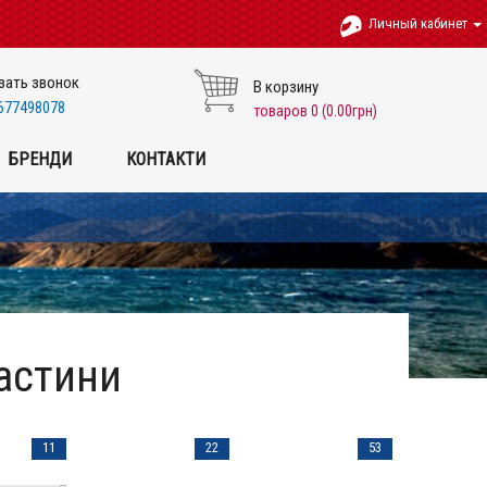
Личный кабинет
зать звонок
В корзину
677498078
товаров 0 (0.00грн)
БРЕНДИ
КОНТАКТИ
астини
11
22
53