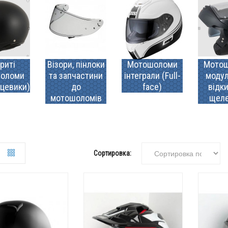
риті
Візори, пінлоки
Мотошоломи
Мото
оломи
та запчастини
інтеграли (Full-
модул
цевики)
до
face)
відк
мотошоломів
щел
Сортировка: