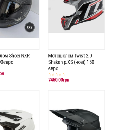
лом Shoei NXR
Мотошолом Twist 2.0
90євро
Shaken p.XS (нові) 150
євро
рн
7450.00грн