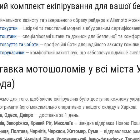
ий комплект екіпірування для вашої б
имального захисту та завершеного образу райдера в Allamoto можна 
токуртки
— шкіряні та текстильні моделі з вбудованим сертифікован
тоштани
— спеціалізовані штани та джинси для безпечної та комфорт
товзуття та чоботи
— професійні боти для надійного захисту гомілки 
торукавички
— комфортний захист рук, що забезпечує відмінне зчеп
авка мотошоломів у всі міста 
ода)
ємо для того, щоб якісне екіпірування було доступне кожному укр
отримати його максимально оперативно з нашого складу в Харкові:
в, Одеса, Дніпро
— доставка за 1 день.
ів, Запоріжжя, Кривий Ріг, Миколаїв
— швидка відправка Новою Пош
ниця, Полтава, Чернігів, Черкаси, Житомир, Суми
— відправляємо зам
льницький, Чернівці, Рівне, Кропивницький, Івано-Франківськ, Терноп