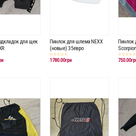
одкладок для щек
Пинлок для шлема NEXX
Пинлок 
XR
(новые) 35евро
Scorpio
рн
1780.00грн
750.00гр