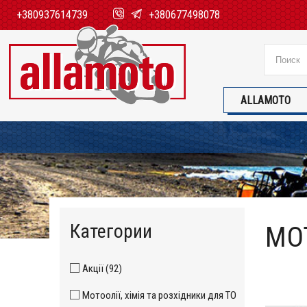
+380937614739
+380677498078
ALLAMOTO
Категории
МОТ
Акції (92)
Мотоолії, хімія та розхідники для ТО