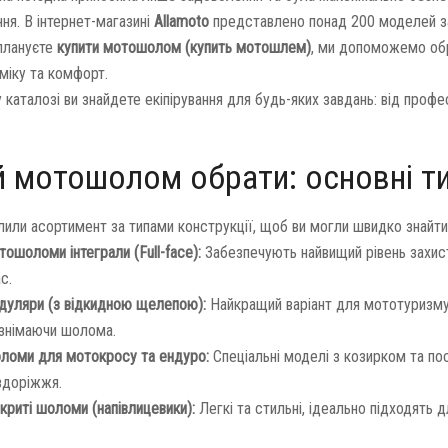
ння. В інтернет-магазині
Allamoto
представлено понад 200 моделей зах
плануєте
купити мотошолом (купить мотошлем)
, ми допоможемо обр
міку та комфорт.
каталозі ви знайдете екіпірування для будь-яких завдань: від профе
й мотошолом обрати: основні ти
лили асортимент за типами конструкції, щоб ви могли швидко знайти
ошоломи інтеграли (Full-face):
Забезпечують найвищий рівень захист
с.
дуляри (з відкидною щелепою):
Найкращий варіант для мототуризму.
 знімаючи шолома.
ломи для мотокросу та ендуро:
Спеціальні моделі з козирком та по
здоріжжя.
криті шоломи (напівлицевики):
Легкі та стильні, ідеально підходять дл