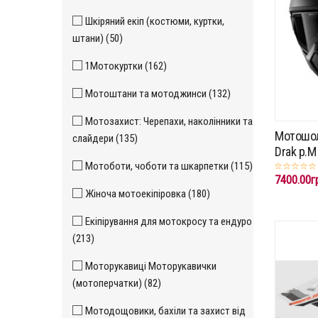
Шкіряний екіп (костюми, куртки,
штани) (50)
1Мотокуртки (162)
Мотоштани та мотоджинси (132)
Мотозахист: Черепахи, наколінники та
Мотошол
слайдери (135)
Drak p.M
Мотоботи, чоботи та шкарпетки (115)
7400.00г
Жіноча мотоекіпіровка (180)
Екіпірування для мотокросу та ендуро
(213)
Моторукавиці Моторукавички
(мотоперчатки) (82)
Мотодощовики, бахіли та захист від