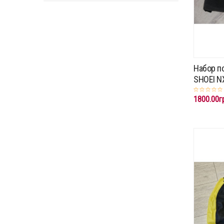
Набор п
SHOEI N
1800.00г