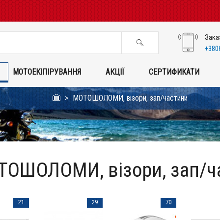
Зака
+380
МОТОЕКІПІРУВАННЯ
АКЦІЇ
СЕРТИФИКАТИ
МОТОШОЛОМИ, візори, зап/частини
ОШОЛОМИ, візори, зап/ч
21
29
70