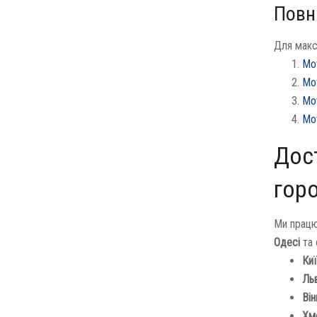
Повн
Для макс
Мо
Мо
Мо
Мо
Дост
гор
Ми працю
Одесі
та 
Киї
Льв
Він
Хме