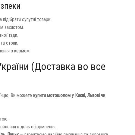
езпеки
підібрати супутні товари:
им захистом.
ної їзди.
та стопи.
лення з кермом.
України (Доставка во все
аїнцю. Ви можете
купити мотошолом у Києві, Львові чи
тою.
овлення в день оформлення.
іль, Луцьк
— гарантуємо надійне пакування та допомогу