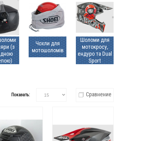
шоломи
Шоломи для
Чохли для
яри (з
мотокросу,
мотошоломів
идною
ендуро та Dual
епою)
Sport
Сравнение
Показать: