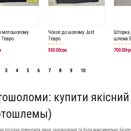
о мотошолому
Чохол до шолому Just
Шторка 
n 7євро
7євро
шлема S
н
350.00грн
700.00гр
3
4
5
6
7
8
9
10
ошоломи: купити якісний 
отошлемы)
а поїздка приносила лише задоволення та була максимально безпеч