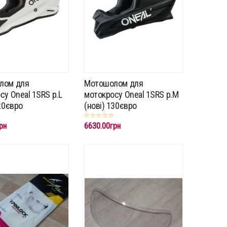
лом для
Мотошолом для
су Oneal 1SRS p.L
мотокросу Oneal 1SRS p.M
120євро
(нові) 130євро
рн
6630.00грн