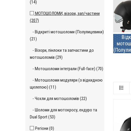
(14)
МОТОШОЛОМИ, візори, зап/частини
(207)
- Відкриті мотошоломи (Полулицевики)
Відк
(21)
мотош
(Полули
- Візори, пінлоки та запчастини до
мотошоломів (29)
- Мотошоломи інтеграли (Full-face) (70)
- Мотошоломи модуляри (з відкидною
щелепою) (11)
- Чохли для мотошоломів (22)
- Шоломи для мотокросу, ендуро та
Dual Sport (53)
Регіони (0)