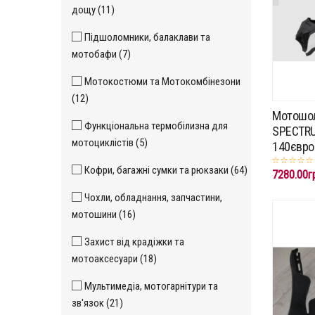
дощу (11)
Підшоломники, балаклави та
мотобафи (7)
Мотокостюми та Мотокомбінезони
(12)
Мотошол
Функціональна термобілизна для
SPECTRU
мотоциклістів (5)
140євро
Кофри, багажні сумки та рюкзаки (64)
7280.00г
Чохли, обладнання, запчастини,
мотошини (16)
Захист від крадіжки та
мотоаксесуари (18)
Мультимедіа, мотогарнітури та
зв'язок (21)