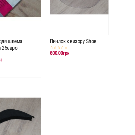
для шлема
Пинлок к визору Shoei
n 25евро
800.00грн
н