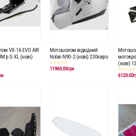
ом VX-16 EVO AIR
Мотошолом відкідний
Мотошо
M p.S-XL (нові)
Nolan N90-2 (нові) 230євро
мотокро
(нові) 
11960.00грн
рн
6120.00г