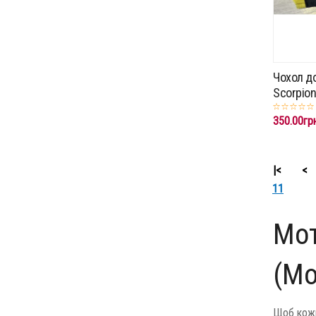
Чохол д
Scorpio
350.00гр
|<
<
11
Мот
(М
Щоб кожн