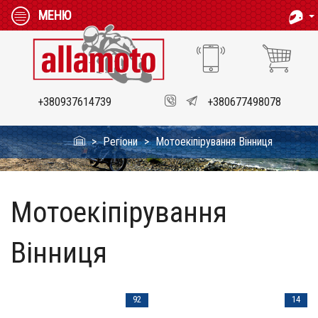
МЕНЮ
+380937614739
+380677498078
Регіони
Мотоекіпірування Вінниця
Мотоекіпірування
Вінниця
92
14