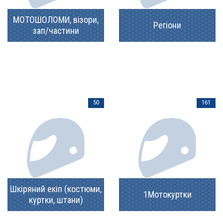
МОТОШОЛОМИ, візори,
Регіони
зап/частини
50
161
Шкіряний екіп (костюми,
1Мотокуртки
куртки, штани)