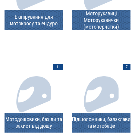
Моторукавиці
Екіпірування для
Моторукавички
мотокросу та ендуро
(мотоперчатки)
11
7
Мотодощовики, бахіли та
Підшоломники, балаклави
захист від дощу
та мотобафи