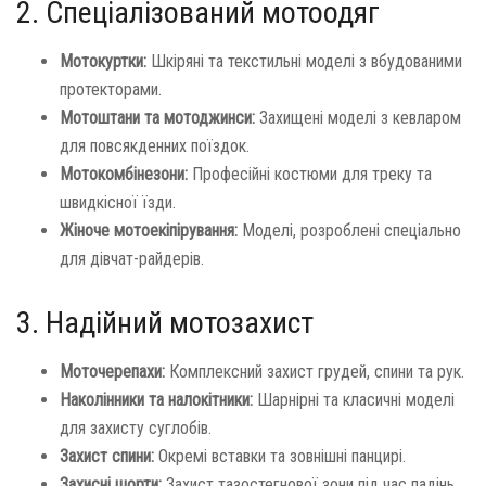
2. Спеціалізований мотоодяг
Мотокуртки:
Шкіряні та текстильні моделі з вбудованими
протекторами.
Мотоштани та мотоджинси:
Захищені моделі з кевларом
для повсякденних поїздок.
Мотокомбінезони:
Професійні костюми для треку та
швидкісної їзди.
Жіноче мотоекіпірування:
Моделі, розроблені спеціально
для дівчат-райдерів.
3. Надійний мотозахист
Моточерепахи:
Комплексний захист грудей, спини та рук.
Наколінники та налокітники:
Шарнірні та класичні моделі
для захисту суглобів.
Захист спини:
Окремі вставки та зовнішні панцирі.
Захисні шорти:
Захист тазостегнової зони під час падінь.