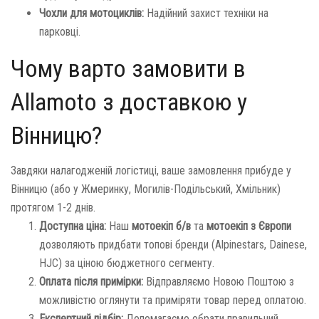
Чохли для мотоциклів:
Надійний захист техніки на
парковці.
Чому варто замовити в
Allamoto з доставкою у
Вінницю?
Завдяки налагодженій логістиці, ваше замовлення прибуде у
Вінницю (або у Жмеринку, Могилів-Подільський, Хмільник)
протягом 1-2 днів.
Доступна ціна:
Наш
мотоекіп б/в
та
мотоекіп з Європи
дозволяють придбати топові бренди (Alpinestars, Dainese,
HJC) за ціною бюджетного сегменту.
Оплата після примірки:
Відправляємо Новою Поштою з
можливістю оглянути та приміряти товар перед оплатою.
Експертний підбір:
Допомагаємо обрати правильний