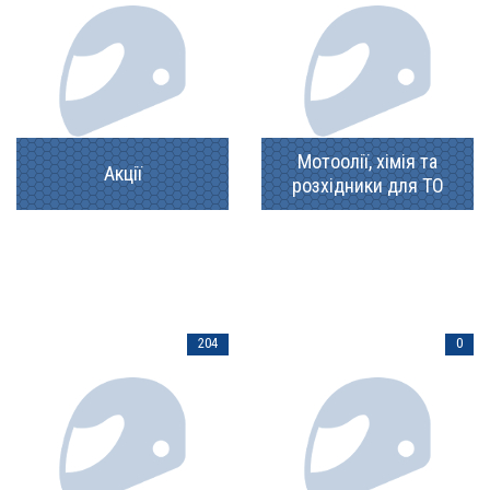
Мотоолії, хімія та
Акції
розхідники для ТО
204
0