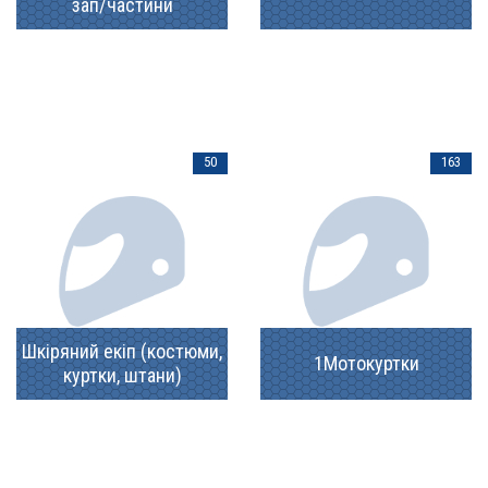
зап/частини
50
163
Шкіряний екіп (костюми,
1Мотокуртки
куртки, штани)