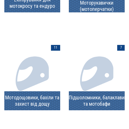
Моторукавички
мотокросу та ендуро
(мотоперчатки)
11
7
Мотодощовики, бахіли та
Підшоломники, балаклави
захист від дощу
та мотобафи