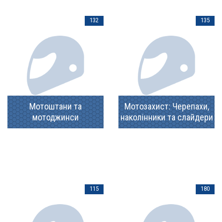
132
135
Мотоштани та
Мотозахист: Черепахи,
мотоджинси
наколінники та слайдери
115
180