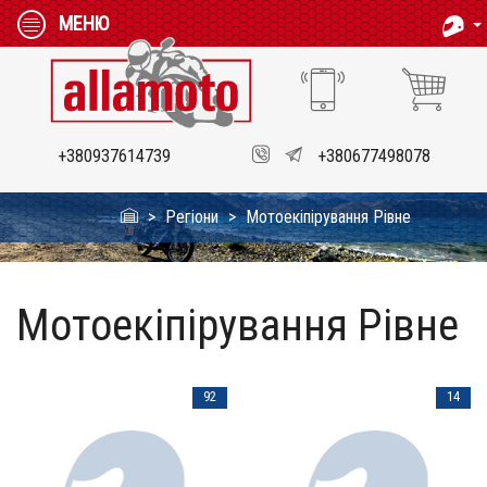
МЕНЮ
+380937614739
+380677498078
Регіони
Мотоекіпірування Рівне
Мотоекіпірування Рівне
92
14