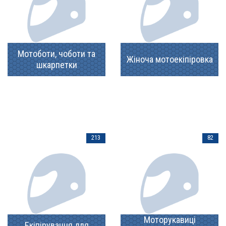
Мотоботи, чоботи та
Жіноча мотоекіпіровка
шкарпетки
213
82
Моторукавиці
Екіпірування для