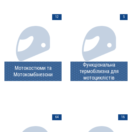
12
5
Функціональна
Мотокостюми та
термобілизна для
Мотокомбінезони
мотоциклістів
64
16