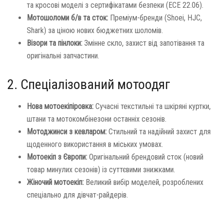
та кросові моделі з сертифікатами безпеки (ECE 22.06).
Мотошоломи б/в та сток:
Преміум-бренди (Shoei, HJC,
Shark) за ціною нових бюджетних шоломів.
Візори та пінлоки:
Змінне скло, захист від запотівання та
оригінальні запчастини.
2. Спеціалізований мотоодяг
Нова мотоекіпіровка:
Сучасні текстильні та шкіряні куртки,
штани та мотокомбінезони останніх сезонів.
Мотоджинси з кевларом:
Стильний та надійний захист для
щоденного використання в міських умовах.
Мотоекіп з Європи:
Оригінальний брендовий сток (новий
товар минулих сезонів) із суттєвими знижками.
Жіночий мотоекіп:
Великий вибір моделей, розроблених
спеціально для дівчат-райдерів.