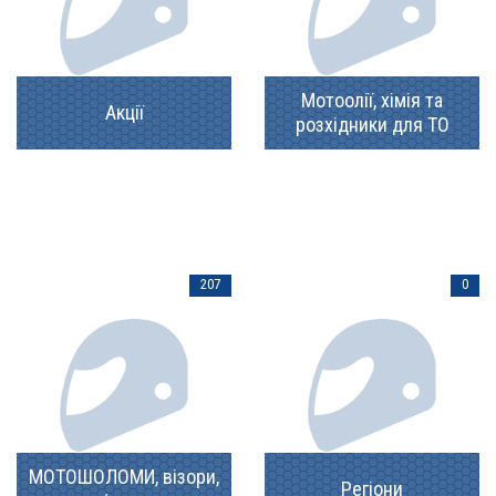
Мотоолії, хімія та
Акції
розхідники для ТО
207
0
МОТОШОЛОМИ, візори,
Регіони