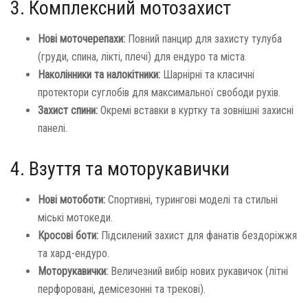
3. Комплексний мотозахист
Нові моточерепахи:
Повний панцир для захисту тулуба
(груди, спина, лікті, плечі) для ендуро та міста.
Наколінники та налокітники:
Шарнірні та класичні
протектори суглобів для максимальної свободи рухів.
Захист спини:
Окремі вставки в куртку та зовнішні захисні
панелі.
4. Взуття та моторукавички
Нові мотоботи:
Спортивні, турингові моделі та стильні
міські мотокеди.
Кросові боти:
Підсилений захист для фанатів бездоріжжя
та хард-ендуро.
Моторукавички:
Величезний вибір нових рукавичок (літні
перфоровані, демісезонні та трекові).