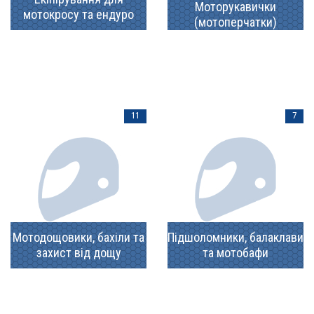
Моторукавички
мотокросу та ендуро
(мотоперчатки)
11
7
Мотодощовики, бахіли та
Підшоломники, балаклави
захист від дощу
та мотобафи