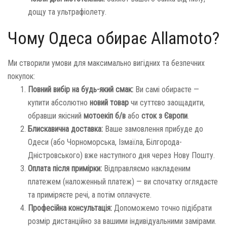
дощу та ультрафіолету.
Чому Одеса обирає Allamoto?
Ми створили умови для максимально вигідних та безпечних
покупок:
Повний вибір на будь-який смак:
Ви самі обираєте —
купити абсолютно
новий товар
чи суттєво заощадити,
обравши якісний
мотоекіп б/в
або
сток з Європи
.
Блискавична доставка:
Ваше замовлення прибуде до
Одеси (або Чорноморська, Ізмаїла, Білгорода-
Дністровського) вже наступного дня через Нову Пошту.
Оплата після примірки:
Відправляємо накладеним
платежем (наложенный платеж) — ви спочатку оглядаєте
та приміряєте речі, а потім оплачуєте.
Професійна консультація:
Допоможемо точно підібрати
розмір дистанційно за вашими індивідуальними замірами.