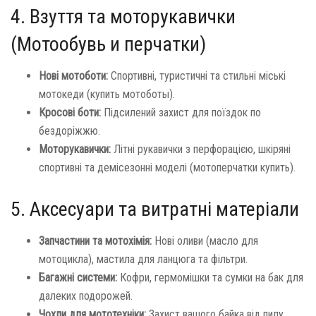
4. Взуття та моторукавички
(Мотообувь и перчатки)
Нові мотоботи:
Спортивні, туристичні та стильні міські
мотокеди (купить мотоботы).
Кросові боти:
Підсилений захист для поїздок по
бездоріжжю.
Моторукавички:
Літні рукавички з перфорацією, шкіряні
спортивні та демісезонні моделі (мотоперчатки купить).
5. Аксесуари та витратні матеріали
Запчастини та мотохімія:
Нові оливи (масло для
мотоцикла), мастила для ланцюга та фільтри.
Багажні системи:
Кофри, гермомішки та сумки на бак для
далеких подорожей.
Чохли для мототехніки:
Захист вашого байка від пилу,