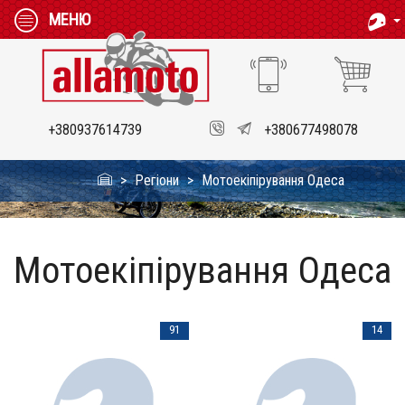
МЕНЮ
+380937614739
+380677498078
Регіони
Мотоекіпірування Одеса
Мотоекіпірування Одеса
91
14