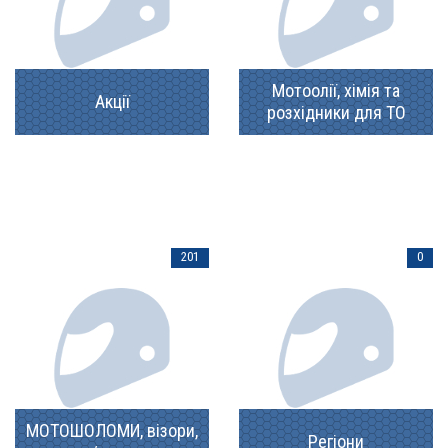
Мотоолії, хімія та
Акції
розхідники для ТО
201
0
МОТОШОЛОМИ, візори,
Регіони