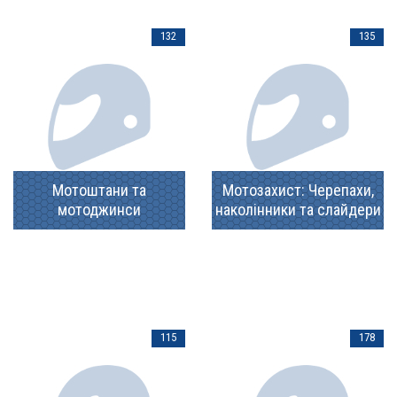
132
135
Мотоштани та
Мотозахист: Черепахи,
мотоджинси
наколінники та слайдери
115
178