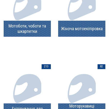
Мотоботи, чоботи та
Жіноча мотоекіпіровка
шкарпетки
213
82
Моторукавиці
Екіпірування для