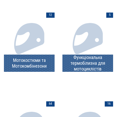
12
5
Функціональна
Мотокостюми та
термобілизна для
Мотокомбінезони
мотоциклістів
64
16