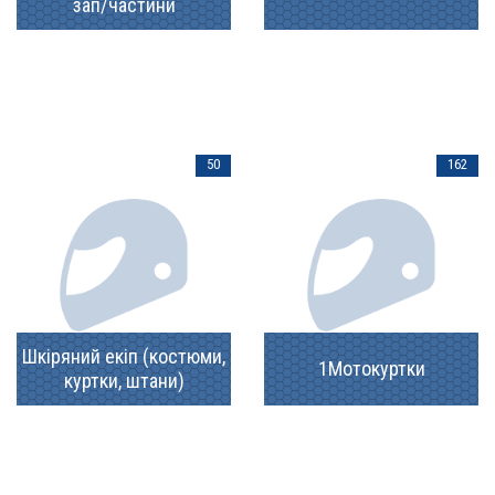
зап/частини
50
162
Шкіряний екіп (костюми,
1Мотокуртки
куртки, штани)