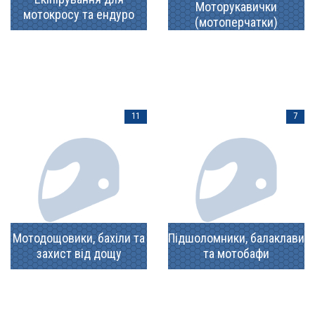
Моторукавички
мотокросу та ендуро
(мотоперчатки)
11
7
Мотодощовики, бахіли та
Підшоломники, балаклави
захист від дощу
та мотобафи