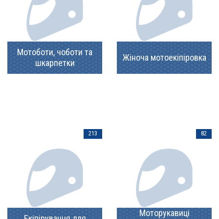
Мотоботи, чоботи та
Жіноча мотоекіпіровка
шкарпетки
213
82
Моторукавиці
Екіпірування для