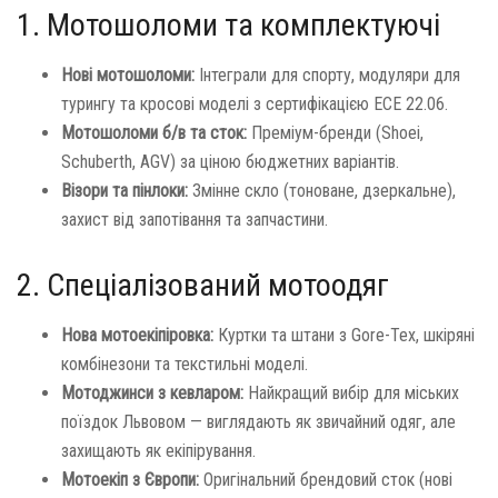
1. Мотошоломи та комплектуючі
Нові мотошоломи:
Інтеграли для спорту, модуляри для
турингу та кросові моделі з сертифікацією ECE 22.06.
Мотошоломи б/в та сток:
Преміум-бренди (Shoei,
Schuberth, AGV) за ціною бюджетних варіантів.
Візори та пінлоки:
Змінне скло (тоноване, дзеркальне),
захист від запотівання та запчастини.
2. Спеціалізований мотоодяг
Нова мотоекіпіровка:
Куртки та штани з Gore-Tex, шкіряні
комбінезони та текстильні моделі.
Мотоджинси з кевларом:
Найкращий вибір для міських
поїздок Львовом — виглядають як звичайний одяг, але
захищають як екіпірування.
Мотоекіп з Європи:
Оригінальний брендовий сток (нові