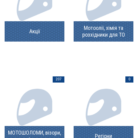
Мотоолії, хімія та
Акції
розхідники для ТО
207
0
МОТОШОЛОМИ, візори,
Регіони