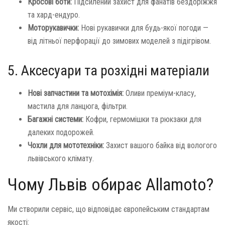
Кросові боти:
Підсилений захист для фанатів бездоріжжя
та хард-ендуро.
Моторукавички:
Нові рукавички для будь-якої погоди —
від літньої перфорації до зимових моделей з підігрівом.
5. Аксесуари та розхідні матеріали
Нові запчастини та мотохімія:
Оливи преміум-класу,
мастила для ланцюга, фільтри.
Багажні системи:
Кофри, гермомішки та рюкзаки для
далеких подорожей.
Чохли для мототехніки:
Захист вашого байка від вологого
львівського клімату.
Чому Львів обирає Allamoto?
Ми створили сервіс, що відповідає європейським стандартам
якості: