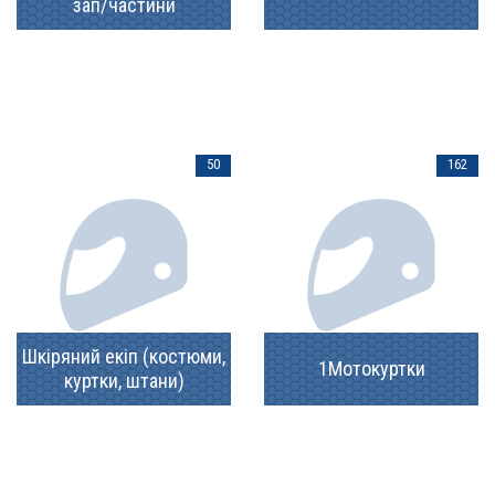
зап/частини
50
162
Шкіряний екіп (костюми,
1Мотокуртки
куртки, штани)