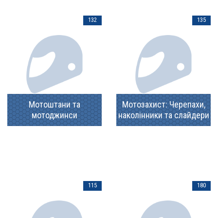
132
135
Мотоштани та
Мотозахист: Черепахи,
мотоджинси
наколінники та слайдери
115
180