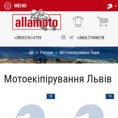
МЕНЮ
+380937614739
+380677498078
Регіони
Мотоекіпірування Львів
Мотоекіпірування Львів
92
14