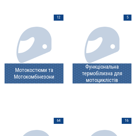
12
5
Функціональна
Мотокостюми та
термобілизна для
Мотокомбінезони
мотоциклістів
64
16