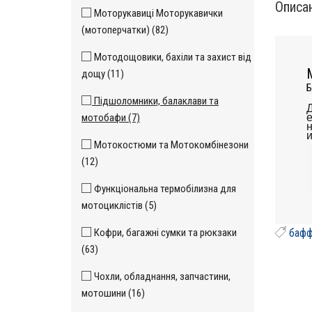
Описа
Моторукавиці Моторукавички
(мотоперчатки) (82)
Мотодощовики, бахіли та захист від
дощу (11)
Б
Підшоломники, балаклави та
мотобафи (7)
е
н
и
Мотокостюми та Мотокомбінезони
(12)
Функціональна термобілизна для
мотоциклістів (5)
Кофри, багажні сумки та рюкзаки
бафф
(63)
Чохли, обладнання, запчастини,
мотошини (16)