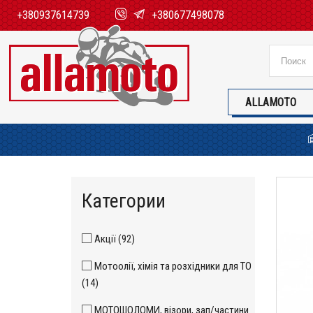
+380937614739
+380677498078
ALLAMOTO
Категории
Акції (92)
Мотоолії, хімія та розхідники для ТО
(14)
МОТОШОЛОМИ, візори, зап/частини