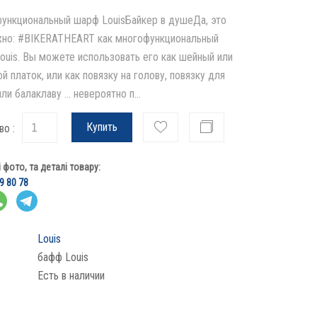
ункциональный шарф LouisБайкер в душеДа, это
но: #BIKERATHEART как многофункциональный
ouis. Вы можете использовать его как шейный или
й платок, или как повязку на голову, повязку для
ли балаклаву ... невероятно п...
Купить
во :
фото, та деталі товару:
9 80 78
Louis
бафф Louis
Есть в наличии