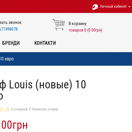
Личный кабинет
зать звонок
В корзину
677498078
товаров 0 (0.00грн)
БРЕНДИ
КОНТАКТИ
10 евро
ф Louis (новые) 10
о
/
0 отзывов
Написать отзыв
.00грн