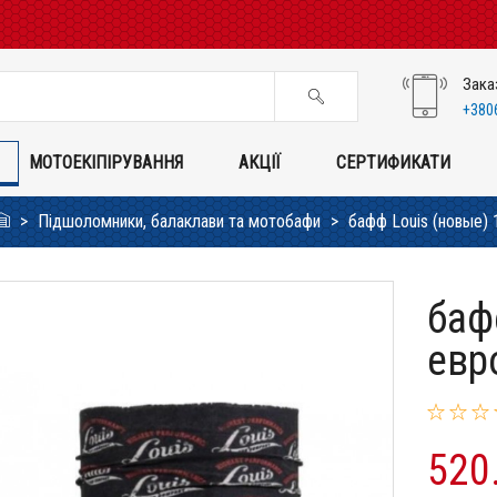
Зака
+380
МОТОЕКІПІРУВАННЯ
АКЦІЇ
СЕРТИФИКАТИ
Підшоломники, балаклави та мотобафи
бафф Louis (новые) 
баф
евр
520