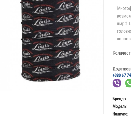
Многоф
возмож
шарф L
головно
волос и
Количест
Додаткові 
+380 67 74
Бренды:
Модель:
Наличие: