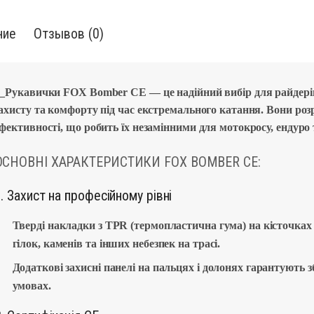
ние
Отзывов (0)
_Рукавички FOX Bomber CE — це надійний вибір для райдерів
ахисту та комфорту під час екстремального катання. Вони роз
фективності, що робить їх незамінними для мотокросу, ендуро 
ОСНОВНІ ХАРАКТЕРИСТИКИ FOX BOMBER CE:
. Захист на професійному рівні
Тверді накладки з TPR (термопластична гума) на кісточках 
гілок, каменів та інших небезпек на трасі.
Додаткові захисні панелі на пальцях і долонях гарантують 
умовах.