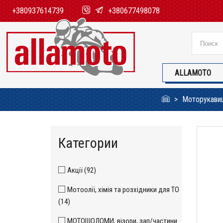
+380937614739
+380677498078
ALLAMOTO
Моторукавиц
Категории
Акції (92)
Мотоолії, хімія та розхідники для ТО
(14)
МОТОШОЛОМИ, візори, зап/частини