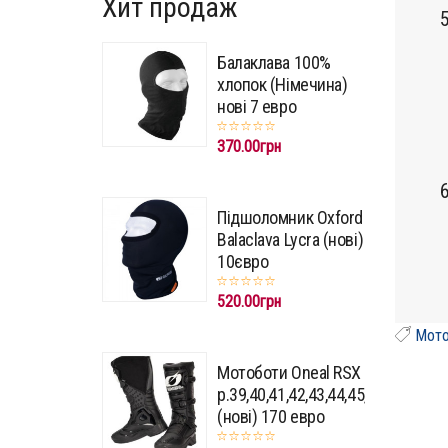
Хит продаж
5
Балаклава 100%
хлопок (Німечина)
нові 7 евро
370.00грн
6
Підшоломник Oxford
Balaclava Lycra (нові)
10євро
520.00грн
Мото
Мотоботи Oneal RSX
p.39,40,41,42,43,44,45,46,47
(нові) 170 евро