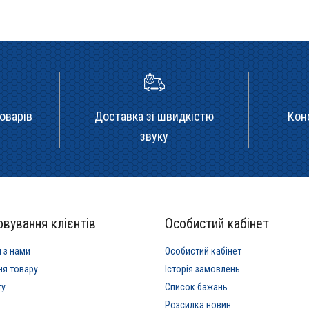
оварів
Доставка зі швидкістю
Кон
звуку
вування клієнтів
Особистий кабінет
я з нами
Особистий кабінет
ня товару
Історія замовлень
ту
Список бажань
Розсилка новин