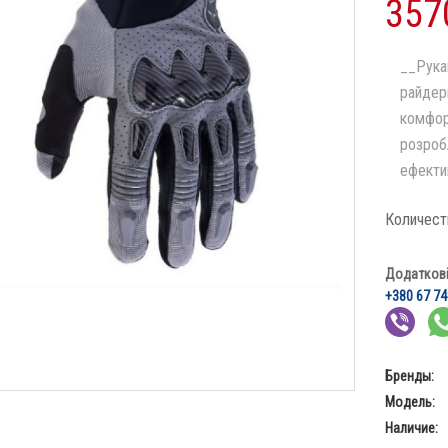
357
__Рука
райдері
комфор
розроб
ефектив
Количест
Додаткові 
+380 67 74
Бренды:
Модель:
Наличие: