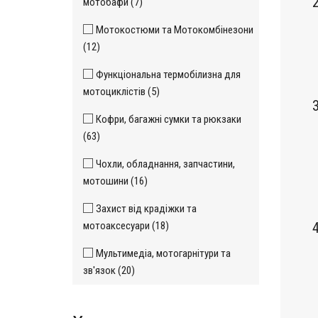
2
мотобафи (7)
Мотокостюми та Мотокомбінезони
(12)
Функціональна термобілизна для
мотоциклістів (5)
3
Кофри, багажні сумки та рюкзаки
(63)
Чохли, обладнання, запчастини,
мотошини (16)
Захист від крадіжки та
мотоаксесуари (18)
4
Мультимедіа, мотогарнітури та
зв'язок (20)