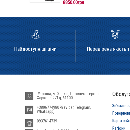
8850.00грн
Найдоступніші ціни
Перевірена якість т
Обслуго
Україна, м. Харків, Проспект Героїв
Харкова 271д, 61100
Звʼяжітьс
+380677498078 (Viber, Telegram,
Whatsapp)
Повернен
Карта сай
0937614739
Регіони