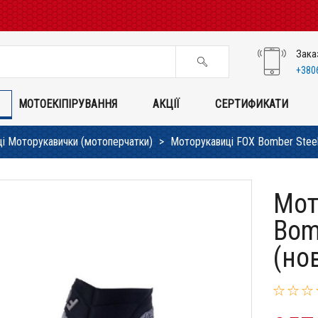
Зака
+380
МОТОЕКІПІРУВАННЯ
АКЦІЇ
СЕРТИФИКАТИ
і Моторукавички (мотоперчатки)
Моторукавиці FOX Bomber Steel 
Мот
Bom
(но