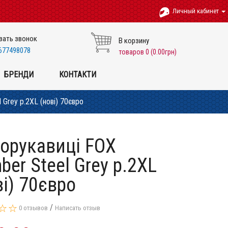
Личный кабинет
зать звонок
В корзину
677498078
товаров 0 (0.00грн)
БРЕНДИ
КОНТАКТИ
Grey p.2XL (нові) 70євро
орукавиці FOX
ber Steel Grey p.2XL
ві) 70євро
/
0 отзывов
Написать отзыв