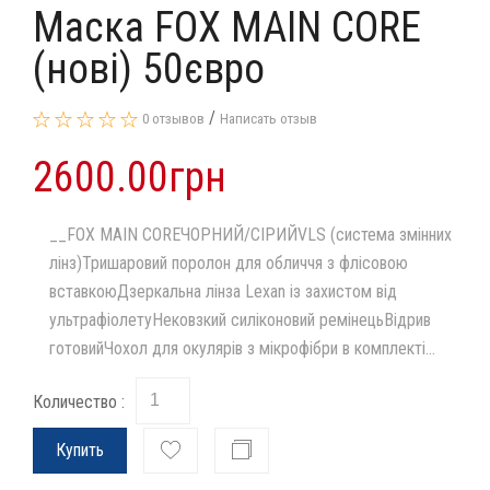
Маска FOX MAIN CORE
(нові) 50євро
/
0 отзывов
Написать отзыв
2600.00грн
__FOX MAIN COREЧОРНИЙ/СІРИЙVLS (система змінних
лінз)Тришаровий поролон для обличчя з флісовою
вставкоюДзеркальна лінза Lexan із захистом від
ультрафіолетуНековзкий силіконовий ремінецьВідрив
готовийЧохол для окулярів з мікрофібри в комплекті...
Количество :
Купить