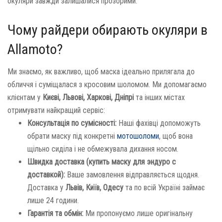
окуляри завжди залишалися прозорими.
Чому райдери обирають окуляри в
Allamoto?
Ми знаємо, як важливо, щоб маска ідеально прилягала до
обличчя і суміщалася з кросовим шоломом. Ми допомагаємо
клієнтам у
Києві, Львові, Харкові, Дніпрі
та інших містах
отримувати найкращий сервіс:
Консультація по сумісності:
Наші фахівці допоможуть
обрати маску під конкретні
мотошоломи
, щоб вона
щільно сиділа і не обмежувала дихання носом.
Швидка доставка (купить маску для эндуро с
доставкой):
Ваше замовлення відправляється щодня.
Доставка у
Львів, Київ, Одесу
та по всій Україні займає
лише 24 години.
Гарантія та обмін:
Ми пропонуємо лише оригінальну