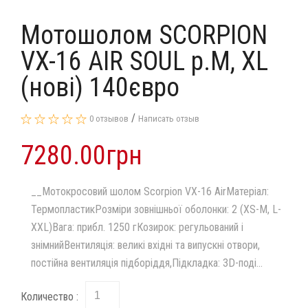
Мотошолом SCORPION
VX-16 AIR SOUL p.M, XL
(нові) 140євро
/
0 отзывов
Написать отзыв
7280.00грн
__Мотокросовий шолом Scorpion VX-16 AirМатеріал:
ТермопластикРозміри зовнішньої оболонки: 2 (XS-M, L-
XXL)Вага: прибл. 1250 гКозирок: регульований і
знімнийВентиляція: великі вхідні та випускні отвори,
постійна вентиляція підборіддя,Підкладка: 3D-поді...
Количество :