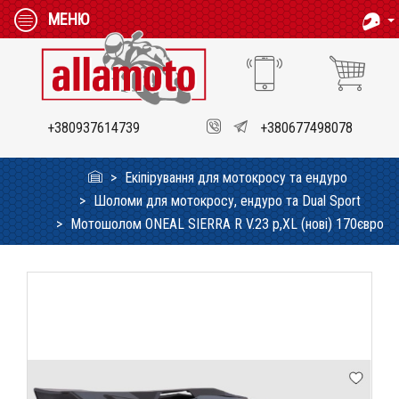
МЕНЮ
+380937614739
+380677498078
Екіпірування для мотокросу та ендуро
Шоломи для мотокросу, ендуро та Dual Sport
Мотошолом ONEAL SIERRA R V.23 p,XL (нові) 170євро