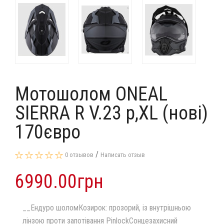
Мотошолом ONEAL
SIERRA R V.23 p,XL (нові)
170євро
/
0 отзывов
Написать отзыв
6990.00грн
__Ендуро шоломКозирок: прозорий, із внутрішньою
лінзою проти запотівання PinlockСонцезахисний