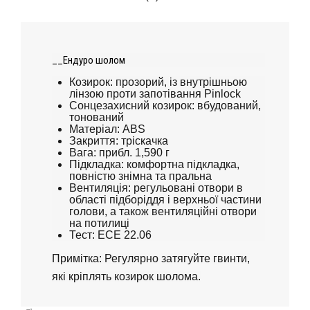
__Ендуро шолом
Козирок: прозорий, із внутрішньою
лінзою проти запотівання Pinlock
Сонцезахисний козирок: вбудований,
тонований
Матеріал: ABS
Закриття: тріскачка
Вага: прибл.
1,590 г
Підкладка: комфортна підкладка,
повністю знімна та пральна
Вентиляція: регульовані отвори в
області підборіддя і верхньої частини
голови, а також вентиляційні отвори
на потилиці
Тест: ECE 22.06
Примітка: Регулярно затягуйте гвинти,
які кріплять козирок шолома.