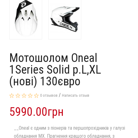
Мотошолом Oneal
1Series Solid p.L,XL
(нові) 130євро
/
0 отзывов
Написать отзыв
5990.00грн
__Oneal є одним з піонерів та першопрохідників у галузі
обладнання MX. Прагнення кращого обладнання, з