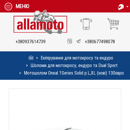
МЕНЮ
+380937614739
+380677498078
Екіпірування для мотокросу та ендуро
Шоломи для мотокросу, ендуро та Dual Sport
Мотошолом Oneal 1Series Solid p.L,XL (нові) 130євро