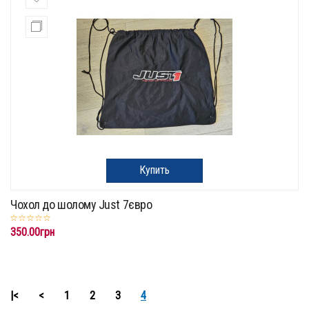
Купить
Чохол до шолому Just 7євро
350.00грн
|<
<
1
2
3
4