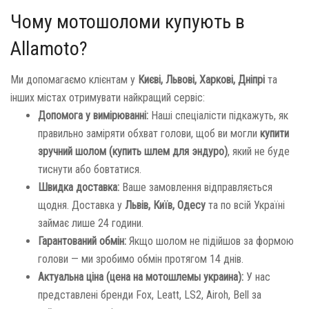
Чому мотошоломи купують в
Allamoto?
Ми допомагаємо клієнтам у
Києві, Львові, Харкові, Дніпрі
та
інших містах отримувати найкращий сервіс:
Допомога у вимірюванні:
Наші спеціалісти підкажуть, як
правильно заміряти обхват голови, щоб ви могли
купити
зручний шолом (купить шлем для эндуро)
, який не буде
тиснути або бовтатися.
Швидка доставка:
Ваше замовлення відправляється
щодня. Доставка у
Львів, Київ, Одесу
та по всій Україні
займає лише 24 години.
Гарантований обмін:
Якщо шолом не підійшов за формою
голови — ми зробимо обмін протягом 14 днів.
Актуальна ціна (цена на мотошлемы украина):
У нас
представлені бренди Fox, Leatt, LS2, Airoh, Bell за