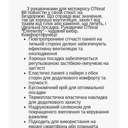
__З рукавичками для мотокросу O'Neal
ви повністю у своїй стихії: на
бездоріжжі.
Що справді має значення,
так це хороша вентиляція, захист від
травм від гілок або каміння, що летить, і
ідеальна посадка.
Рукавички O'Neal
*Elements* - чудовий вибір.
Комфорт/функції
Повітропроникні сітчасті панелі на
тильній стороні долоні забезпечують
ефективну вентиляцію та
охолодження
Хороша посадка забезпечується
регульованою застібкою-липучкою на
зап’ясті
Еластичні панелі з лайкри з обох
сторін для додаткового комфорту та
гнучкості
Ергономічний крій для оптимальної
посадки
Термопластична еластична накладка
для додаткового захисту
Надрукований силіконом для
покращеного зчеплення та керування
важелем
Підходить для використання на
екрані смартфона або планшета