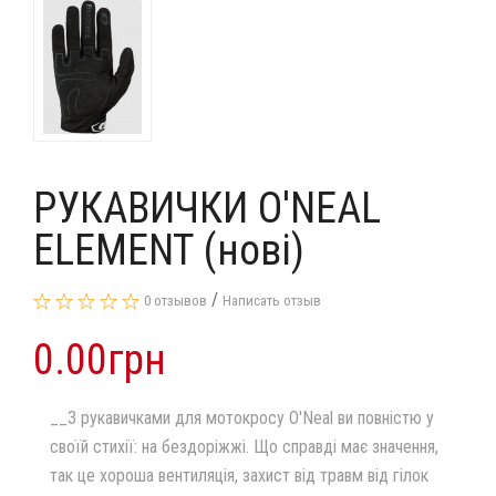
РУКАВИЧКИ O'NEAL
ELEMENT (нові)
/
0 отзывов
Написать отзыв
0.00грн
__З рукавичками для мотокросу O'Neal ви повністю у
своїй стихії: на бездоріжжі. Що справді має значення,
так це хороша вентиляція, захист від травм від гілок