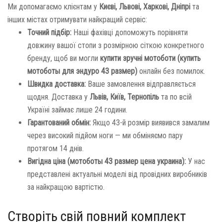
Ми допомагаємо клієнтам у
Києві, Львові, Харкові, Дніпрі
та
інших містах отримувати найкращий сервіс:
Точний підбір:
Наші фахівці допоможуть порівняти
довжину вашої стопи з розмірною сіткою конкретного
бренду, щоб ви могли
купити зручні мотоботи (купить
мотоботы для эндуро 43 размер)
онлайн без помилок.
Швидка доставка:
Ваше замовлення відправляється
щодня. Доставка у
Львів, Київ, Тернопіль
та по всій
Україні займає лише 24 години.
Гарантований обмін:
Якщо 43-й розмір виявився замалим
через високий підйом ноги — ми обміняємо пару
протягом 14 днів.
Вигідна ціна (мотоботы 43 размер цена украина):
У нас
представлені актуальні моделі від провідних виробників
за найкращою вартістю.
Створіть свій повний комплект