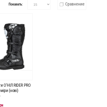
Сравнение
Показать:
и О'НІЛ RIDER PRO
зміри (нові)
о
рн