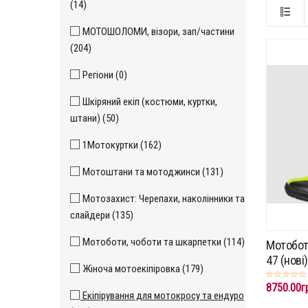
(14)
МОТОШОЛОМИ, візори, зап/частини
(204)
Регіони (0)
Шкіряний екіп (костюми, куртки,
штани) (50)
1Мотокуртки (162)
Мотоштани та мотоджинси (131)
Мотозахист: Черепахи, наколінники та
слайдери (135)
Мотоботи, чоботи та шкарпетки (114)
Мотобот
47 (нові
Жіноча мотоекіпіровка (179)
8750.00г
Екіпірування для мотокросу та ендуро