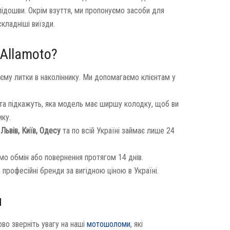
і підошви. Окрім взуття, ми пропонуємо засоби для
кладніші виїзди.
 Allamoto?
'єму литки в наколіннику. Ми допомагаємо клієнтам у
та підкажуть, яка модель має ширшу колодку, щоб ви
ку.
у
Львів, Київ, Одесу
та по всій Україні займає лише 24
мо обмін або повернення протягом 14 днів.
рофесійні бренди за вигідною ціною в Україні.
я
ово зверніть увагу на наші
мотошоломи
, які