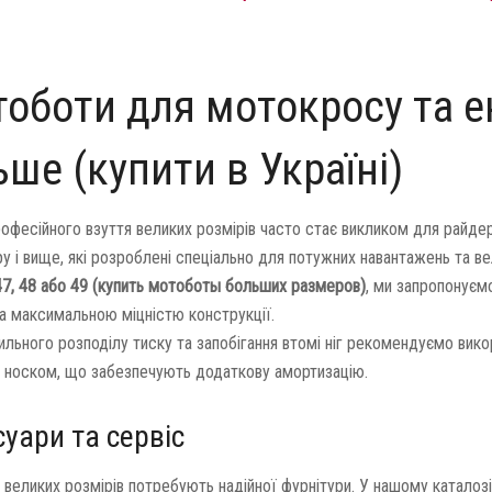
оботи для мотокросу та ен
ьше (купити в Україні)
офесійного взуття великих розмірів часто стає викликом для райдер
ру і вище, які розроблені спеціально для потужних навантажень та в
47, 48 або 49 (купить мотоботы больших размеров)
, ми запропонуєм
та максимальною міцністю конструкції.
ильного розподілу тиску та запобігання втомі ніг рекомендуємо вик
а носком, що забезпечують додаткову амортизацію.
уари та сервіс
 великих розмірів потребують надійної фурнітури. У нашому каталозі