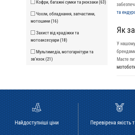
Кофри, багажні сумки та рюкзаки (63)
забезпеч
та ендур
Чохли, обладнання, запчастини,
мотошини (16)
Як з
Захист від крадіжки та
мотоаксесуари (18)
У нашому
брендами
Мультимедіа, мотогарнітури та
зв'язок (21)
Маєте пи
мотобот
Найдоступніші ціни
Перевірена якість т