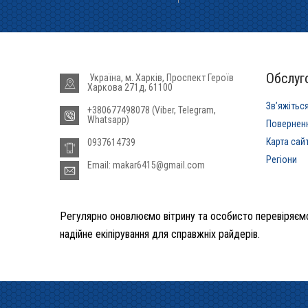
Обслуго
Україна, м. Харків, Проспект Героїв
Харкова 271д, 61100
Звʼяжітьс
+380677498078 (Viber, Telegram,
Whatsapp)
Повернен
Карта сай
0937614739
Регіони
Email: makar6415@gmail.com
Регулярно оновлюємо вітрину та особисто перевіряємо
надійне екіпірування для справжніх райдерів.