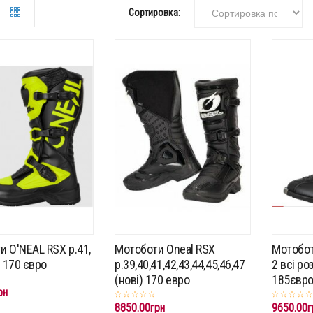
Сортировка:
и O'NEAL RSX p.41,
Мотоботи Oneal RSX
Мотобот
) 170 євро
p.39,40,41,42,43,44,45,46,47
2 всі ро
(нові) 170 евро
185євр
рн
8850.00грн
9650.00г