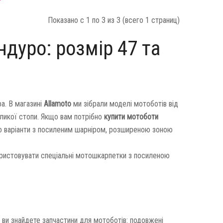
Показано с 1 по 3 из 3 (всего 1 страниц)
дуро: розмір 47 та
а. В магазині
Allamoto
ми зібрали моделі мотоботів від
еликої стопи. Якщо вам потрібно
купити мотоботи
о варіанти з посиленим шарніром, розширеною зоною
ористовувати спеціальні мотошкарпетки з посиленою
 ви знайдете запчастини для мотоботів: подовжені