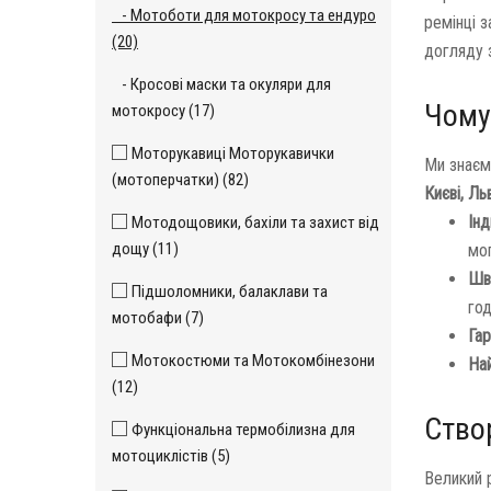
- Мотоботи для мотокросу та ендуро
ремінці з
(20)
догляду 
- Кросові маски та окуляри для
Чому
мотокросу (17)
Моторукавиці Моторукавички
Ми знаєм
(мотоперчатки) (82)
Києві, Ль
Інд
Мотодощовики, бахіли та захист від
дощу (11)
мо
Шв
Підшоломники, балаклави та
год
мотобафи (7)
Гар
Мотокостюми та Мотокомбінезони
На
(12)
Ство
Функціональна термобілизна для
мотоциклістів (5)
Великий р