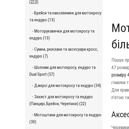
(213)
- Брейси та наколінники для мотокросу
та ендуро (13)
Мот
- Моторукавички для мотокросу та
ендуро (13)
біл
- Сумки, рюкзаки та аксесуари кросс,
ендуро (7)
Пошук пр
- Шоломи для мотокросу, ендуро та
47 розмі
Dual Sport (57)
розміру 
гомілки 
- Джерсі для мотокросу та ендуро (34)
Для прав
- Захист для мотокросу та ендуро
п'ятою т
(Панцирі, Брейси, Черепахи) (22)
Аксес
- Мотоштани для мотокросу та ендуро
(30)
Черевики