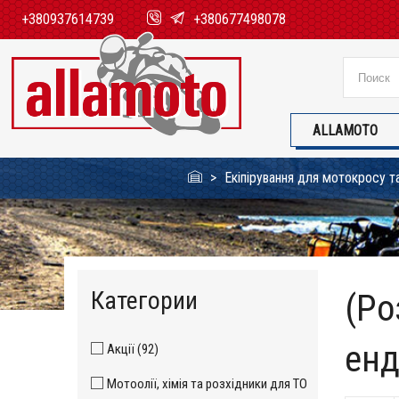
+380937614739
+380677498078
ALLAMOTO
Екіпірування для мотокросу т
Категории
(Ро
енд
Акції (92)
Мотоолії, хімія та розхідники для ТО