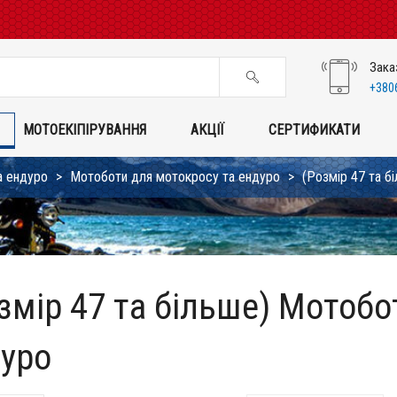
Зака
+380
МОТОЕКІПІРУВАННЯ
АКЦІЇ
СЕРТИФИКАТИ
а ендуро
Мотоботи для мотокросу та ендуро
(Розмір 47 та б
змір 47 та більше) Мотобо
уро