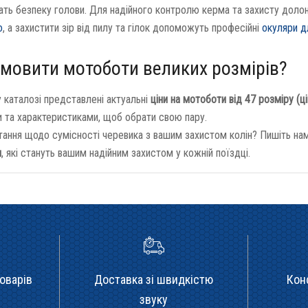
ать безпеку голови. Для надійного контролю керма та захисту доло
о
, а захистити зір від пилу та гілок допоможуть професійні
окуляри д
амовити мотоботи великих розмірів?
 каталозі представлені актуальні
ціни на мотоботи від 47 розміру (ц
 та характеристиками, щоб обрати свою пару.
тання щодо сумісності черевика з вашим захистом колін? Пишіть н
и
, які стануть вашим надійним захистом у кожній поїздці.
оварів
Доставка зі швидкістю
Кон
звуку