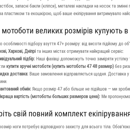
астібок, запасні бакли (кліпси), металеві накладки на носок та змінн
за пластиком та екошкірою, щоб ваше екіпірування витримувало найс
 мотоботи великих розмірів купують в
о особливості підбору взуття 47+ розміру: від висоти підйому до об
вові, Харкові, Дніпрі
та інших містах отримувати найкращий сервіс:
ивідуальний підбір:
Наші фахівці допоможуть точно заміряти устілку 
гли
купити зручні мотоботи (купить мотоботы 47 48 размер)
без ризи
идка доставка:
Ваше замовлення відправляється щодня. Доставка 
ини.
антований обмін:
Якщо розмір 47 або більше не підійшов — ми зроби
йкраща вартість (мотоботы больших размеров цена):
Ми пропонуємо п
ріть свій повний комплект екіпіруванн
озмір ноги потребує відповідного захисту для всього тіла. Обов'язк