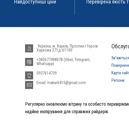
Найдоступніші ціни
Перевірена якість т
Обслуго
Україна, м. Харків, Проспект Героїв
Харкова 271д, 61100
Звʼяжітьс
+380677498078 (Viber, Telegram,
Whatsapp)
Повернен
Карта сай
0937614739
Регіони
Email: makar6415@gmail.com
Регулярно оновлюємо вітрину та особисто перевіряємо
надійне екіпірування для справжніх райдерів.