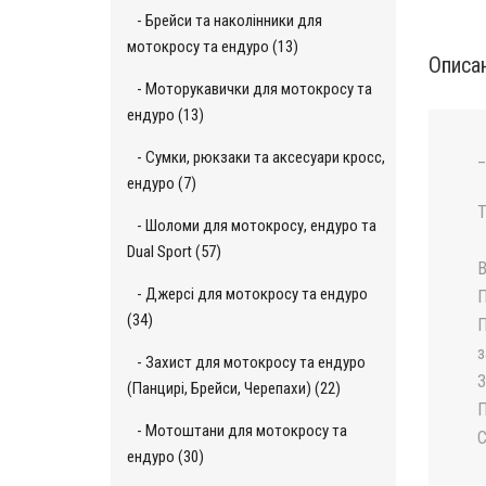
- Брейси та наколінники для
мотокросу та ендуро (13)
Описа
- Моторукавички для мотокросу та
ендуро (13)
_
- Сумки, рюкзаки та аксесуари кросс,
ендуро (7)
Т
- Шоломи для мотокросу, ендуро та
Dual Sport (57)
В
- Джерсі для мотокросу та ендуро
П
(34)
П
з
- Захист для мотокросу та ендуро
З
(Панцирі, Брейси, Черепахи) (22)
П
- Мотоштани для мотокросу та
С
ендуро (30)