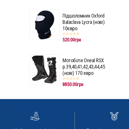
Підшоломник Oxford
Balaclava Lycra (нові)
10євро
520.00грн
Мотоботи Oneal RSX
p.39,40,41,42,43,44,45,46,47
(нові) 170 евро
8850.00грн