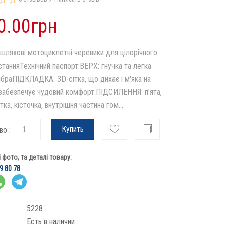
0.00грн
шляхові мотоциклетні черевики для цілорічного
станняТехнічний паспорт:ВЕРХ: гнучка та легка
ібраПІДКЛАДКА: 3D-сітка, що дихає і м'яка на
 забезпечує чудовий комфорт.ПІДСИЛЕННЯ: п'ята,
ка, кісточка, внутрішня частина гом...
Купить
во :
фото, та деталі товару:
9 80 78
5228
Есть в наличии