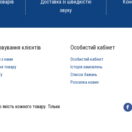
оварів
Доставка зі швидкістю
Кон
звуку
вування клієнтів
Особистий кабінет
я з нами
Особистий кабінет
ня товару
Історія замовлень
ту
Список бажань
Розсилка новин
 якість кожного товару. Тільки