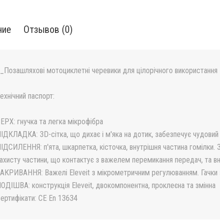
ние
Отзывов (0)
_Позашляхові мотоциклетні черевики для цілорічного використання
ехнічний паспорт:
ЕРХ: гнучка та легка мікрофібра
ІДКЛАДКА: 3D-сітка, що дихає і м'яка на дотик, забезпечує чудовий
ІДСИЛЕННЯ: п'ята, шкарпетка, кісточка, внутрішня частина гомілки. 
ахисту частини, що контактує з важелем перемикання передач, та вн
АКРИВАННЯ: Важелі Eleveit з мікрометричним регулюванням. Гачки з
ОДІШВА: конструкція Eleveit, двокомпонентна, проклеєна та змінна
ертифікати: CE En 13634