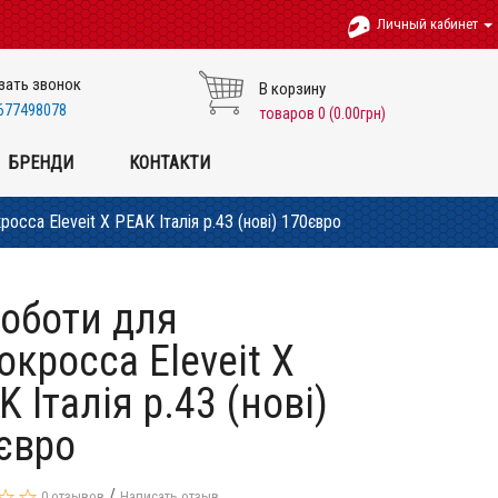
Личный кабинет
зать звонок
В корзину
677498078
товаров 0 (0.00грн)
БРЕНДИ
КОНТАКТИ
сса Eleveit X PEAK Італія р.43 (нові) 170євро
оботи для
окросса Eleveit X
 Італія р.43 (нові)
євро
/
0 отзывов
Написать отзыв