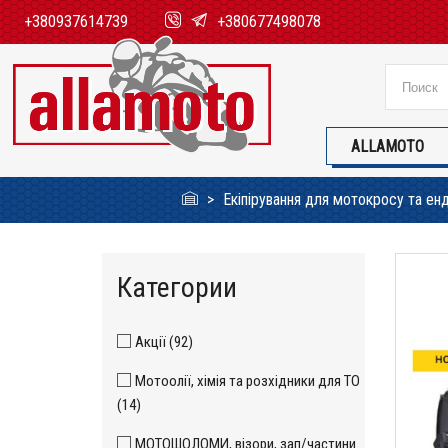
+380937614739
+380677498078
ALLAMOTO
Екіпірування для мотокросу та ен
Категории
Акції (92)
Мотоолії, хімія та розхідники для ТО
(14)
МОТОШОЛОМИ, візори, зап/частини