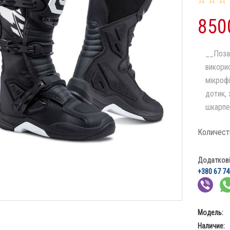
850
__Поза
викори
мікроф
дотик,
шкарпет
Количест
Додаткові 
+380 67 74
Модель:
Наличие: