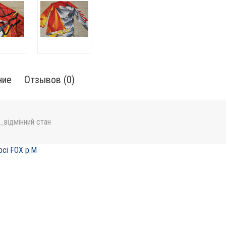
ние
Отзывов (0)
_відмінний стан
сі FOX p.M