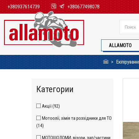
+380937614739
+380677498078
ALLAMOTO
Екіпіруван
Категории
Акції (92)
Мотоолії, хімія та розхідники для ТО
(14)
МОТОШОЛОМИ, візори, зап/частини