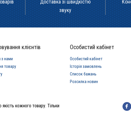
оварів
Доставка зі швидкістю
Кон
звуку
вування клієнтів
Особистий кабінет
я з нами
Особистий кабінет
ня товару
Історія замовлень
ту
Список бажань
Розсилка новин
 якість кожного товару. Тільки