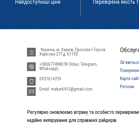
Найдоступніші ціни
Перевірена якість т
Обслуго
Україна, м. Харків, Проспект Героїв
Харкова 271д, 61100
Звʼяжітьс
+380677498078 (Viber, Telegram,
Whatsapp)
Повернен
Карта сай
0937614739
Регіони
Email: makar6415@gmail.com
Регулярно оновлюємо вітрину та особисто перевіряємо
надійне екіпірування для справжніх райдерів.