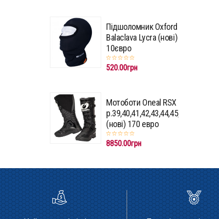
Підшоломник Oxford
Balaclava Lycra (нові)
10євро
520.00грн
Мотоботи Oneal RSX
p.39,40,41,42,43,44,45,46,47
(нові) 170 евро
8850.00грн