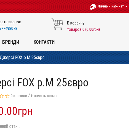
Личный кабинет
зать звонок
В корзину
677498078
товаров 0 (0.00грн)
БРЕНДИ
КОНТАКТИ
Джерсі FOX p.M 25євро
рсі FOX p.M 25євро
/
0 отзывов
Написать отзыв
0.00грн
нний стан...