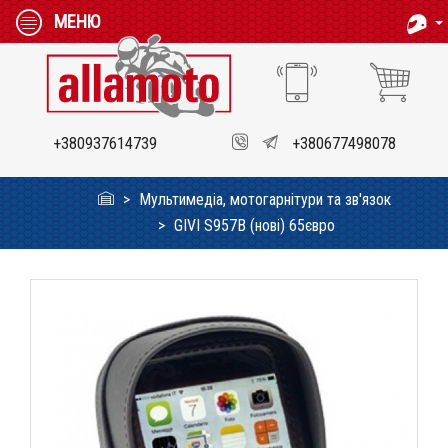
МЕНЮ
+380937614739
+380677498078
Мультимедіа, мотогарнітури та зв'язок
GIVI S957B (нові) 65євро