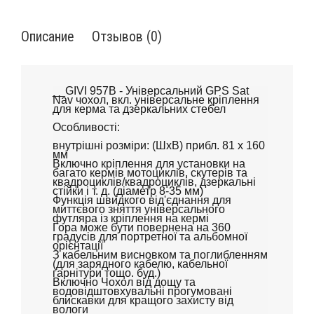
Описание
Отзывов (0)
__GIVI 957B - Універсальний GPS Sat
Nav чохол, вкл. універсальне кріплення
для керма та дзеркальних стебел
Особливості:
внутрішні розміри: (ШхВ) прибл. 81 х 160
мм
Включно кріплення для установки на
багато кермів мотоциклів, скутерів та
квадроциклів/квадроциклів, дзеркальні
стійки і т. д. (діаметр 8-35 мм)
Функція швидкого від'єднання для
миттєвого зняття універсального
футляра із кріплення на кермі
Гора може бути повернена на 360
градусів для портретної та альбомної
орієнтації
З кабельним висновком та поглибленням
(для зарядного кабелю, кабельної
гарнітури тощо. буд.)
Включно Чохол від дощу та
водовідштовхувальні прогумовані
блискавки для кращого захисту від
вологи