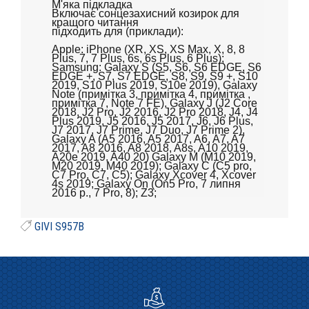
М'яка підкладка
Включає сонцезахисний козирок для
кращого читання
підходить для (приклади):
Apple: iPhone (XR, XS, XS Max, X, 8, 8
Plus, 7, 7 Plus, 6s, 6s Plus, 6 Plus);
Samsung: Galaxy S (S5, S6, S6 EDGE, S6
EDGE +, S7, S7 EDGE, S8, S9, S9 +, S10
2019, S10 Plus 2019, S10e 2019), Galaxy
Note (примітка 3, примітка 4, примітка ,
примітка 7, Note 7 FE), Galaxy J (J2 Core
2018, J2 Pro, J2 2016, J2 Pro 2018, J4, J4
Plus 2019, J5 2016, J5 2017, J6, J6 Plus,
J7 2017, J7 Prime, J7 Duo, J7 Prime 2),
Galaxy A (A5 2016, A5 2017, A6, A7, A7
2017, A8 2016, A8 2018, A8s, A10 2019,
A20e 2019, A40 20) Galaxy M (M10 2019,
M20 2019, M40 2019); Galaxy C (C5 pro,
C7 Pro, C7, C5); Galaxy Xcover 4, Xcover
4s 2019; Galaxy On (On5 Pro, 7 липня
2016 р., 7 Pro, 8); Z3;
GIVI S957B