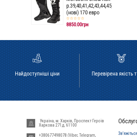
p.39,40,41,42,43,44,45,46,47
(нові) 170 евро
8850.00грн
Найдоступніші ціни
Перевірена якість т
Обслуго
Україна, м. Харків, Проспект Героїв
Харкова 271д, 61100
Звʼяжітьс
+380677498078 (Viber, Telegram,