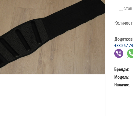
__стан 
Количест
Додаткові 
+380 67 74
Бренды:
Модель:
Наличие: