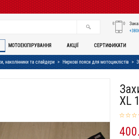
Зака
+380
МОТОЕКІПІРУВАННЯ
АКЦІЇ
СЕРТИФИКАТИ
и, наколінники та слайдери
Ниркові пояси для мотоциклістів
З
Зах
XL 
400