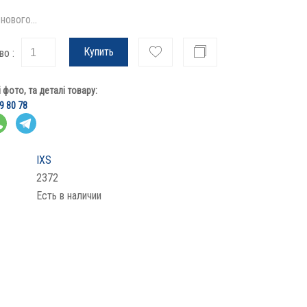
нового...
Купить
во :
фото, та деталі товару:
9 80 78
IXS
2372
Есть в наличии