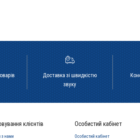
оварів
Доставка зі швидкістю
Кон
звуку
вування клієнтів
Особистий кабінет
я з нами
Особистий кабінет