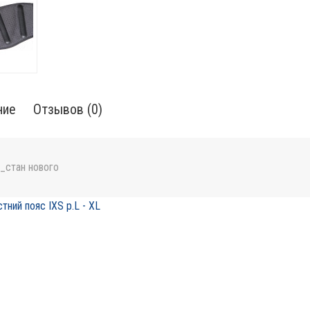
ние
Отзывов (0)
_стан нового
тний пояс IXS p.L - XL