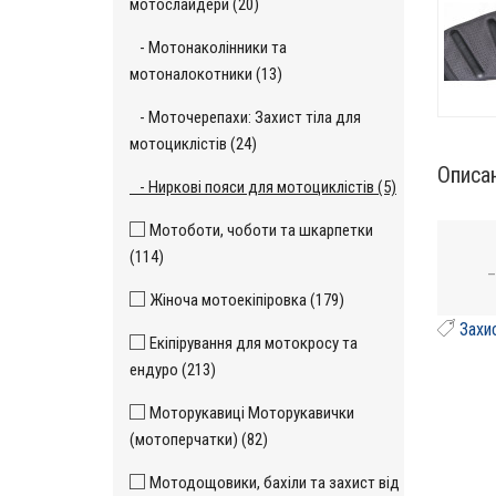
мотослайдери (20)
- Мотонаколінники та
мотоналокотники (13)
- Моточерепахи: Захист тіла для
мотоциклістів (24)
Описа
- Ниркові пояси для мотоциклістів (5)
Мотоботи, чоботи та шкарпетки
(114)
_
Жіноча мотоекіпіровка (179)
Захис
Екіпірування для мотокросу та
ендуро (213)
Моторукавиці Моторукавички
(мотоперчатки) (82)
Мотодощовики, бахіли та захист від