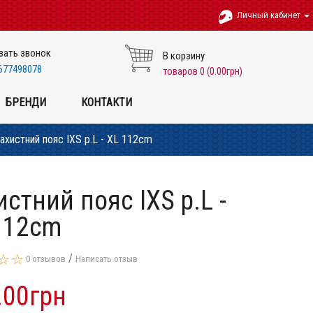
Личный кабинет
зать звонок
В корзину
677498078
товаров 0 (0.00грн)
БРЕНДИ
КОНТАКТИ
ахистний пояс IXS p.L - XL 112cm
истний пояс IXS p.L -
112cm
/
0 отзывов
Написать отзыв
.00грн