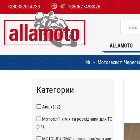
+380937614739
+380677498078
ALLAMOTO
Мотозахист: Черепах
Категории
Акції (92)
Мотоолії, хімія та розхідники для ТО
(14)
МОТОШОЛОМИ, візори, зап/частини