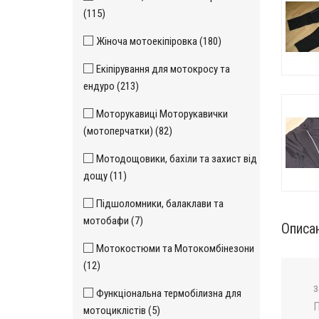
(115)
Жіноча мотоекіпіровка (180)
Екіпірування для мотокросу та
ендуро (213)
Моторукавиці Моторукавички
(мотоперчатки) (82)
Мотодощовики, бахіли та захист від
дощу (11)
Підшоломники, балаклави та
мотобафи (7)
Описа
Мотокостюми та Мотокомбінезони
(12)
з
Функціональна термобілизна для
П
мотоциклістів (5)