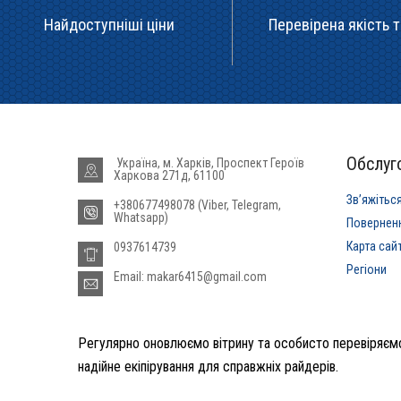
Найдоступніші ціни
Перевірена якість т
Обслуго
Україна, м. Харків, Проспект Героїв
Харкова 271д, 61100
Звʼяжітьс
+380677498078 (Viber, Telegram,
Whatsapp)
Повернен
Карта сай
0937614739
Регіони
Email: makar6415@gmail.com
Регулярно оновлюємо вітрину та особисто перевіряємо
надійне екіпірування для справжніх райдерів.