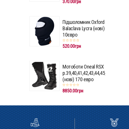
370.00грн
Підшоломник Oxford
Balaclava Lycra (нові)
10євро
520.00грн
Мотоботи Oneal RSX
p.39,40,41,42,43,44,45,46,47
(нові) 170 евро
8850.00грн