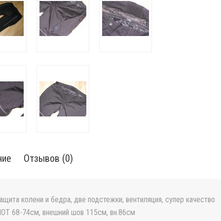
ние
Отзывов (0)
ащита колени и бедра, две подстежки, вентиляция, супер качество
ОТ 68-74см, внешний шов 115см, вн.86см