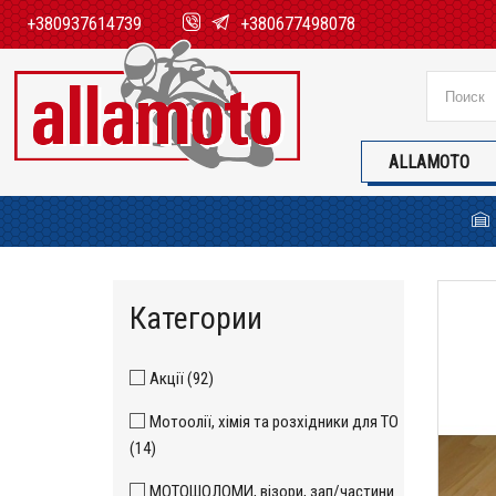
+380937614739
+380677498078
ALLAMOTO
Категории
Акції (92)
Мотоолії, хімія та розхідники для ТО
(14)
МОТОШОЛОМИ, візори, зап/частини