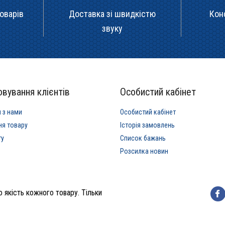
оварів
Доставка зі швидкістю
Кон
звуку
вування клієнтів
Особистий кабінет
я з нами
Особистий кабінет
ня товару
Історія замовлень
ту
Список бажань
Розсилка новин
 якість кожного товару. Тільки