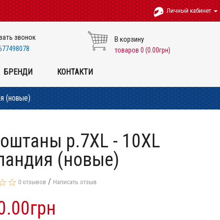
Личный кабинет
зать звонок
В корзину
677498078
товаров 0 (0.00грн)
БРЕНДИ
КОНТАКТИ
я (новые)
оштаны p.7XL - 10XL
ландия (новые)
/
0 отзывов
Написать отзыв
0.00грн